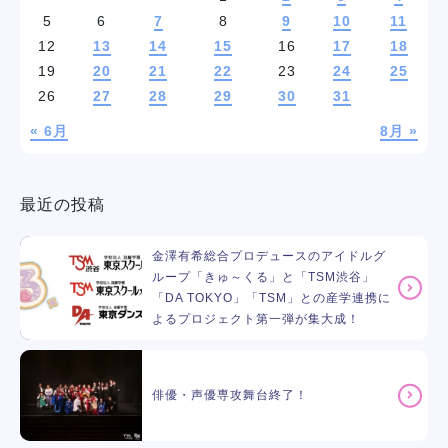
5
6
7
8
9
10
11
12
13
14
15
16
17
18
19
20
21
22
23
24
25
26
27
28
29
30
31
« 6月
8月 »
最近の投稿
金澤有希総合プロデュースのアイドルグ
ループ「きゅ～くる」と「TSM渋谷」
「DA TOKYO」「TSM」との産学連携に
よるプロジェクト第一弾が集大成！
俳優・声優専攻舞台終了！