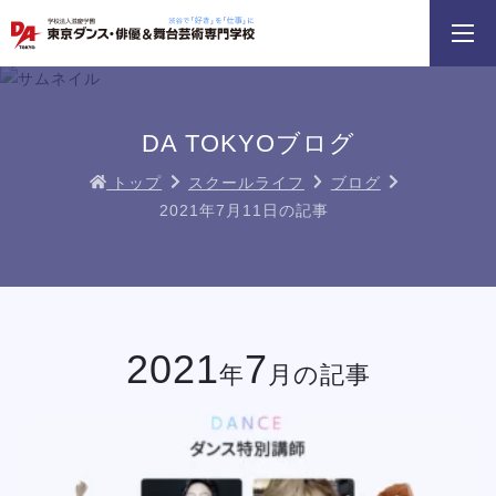
3分野18専攻
無料でお届け！
好きを体験！
学科・専攻
資料請求
オープンキャンパス
DA TOKYOブログ
トップ
スクールライフ
ブログ
2021年7月11日の記事
HIPHOPダンスリレー
鹿島 良太氏によるミュージカル俳優
macoto氏によるバック
／テーマパークアクターレッスン
スン
イベント一覧を見る
2021
7
年
月の記事