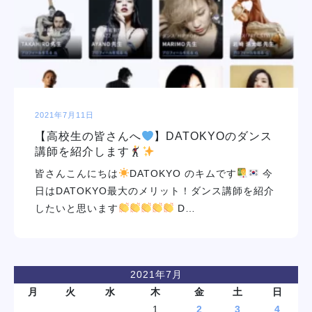
学校紹介
学科・専攻
教育システム
2021年7月11日
【高校生の皆さんへ
】DATOKYOのダンス
就職・デビュー
講師を紹介します
皆さんこんにちは
DATOKYO のキムです
今
入学案内
日はDATOKYO最大のメリット！ダンス講師を紹介
したいと思います
D…
スクールライフ
訪問者別
2021年7月
月
火
水
木
金
土
日
1
2
3
4