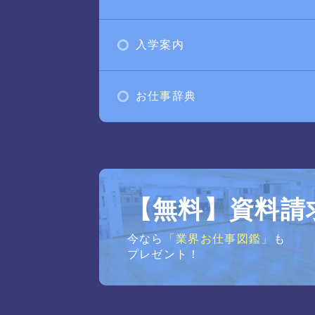
入学案内
お仕事辞典
【無料】資料請
今なら
「業界お仕事図鑑」
も
プレゼント！