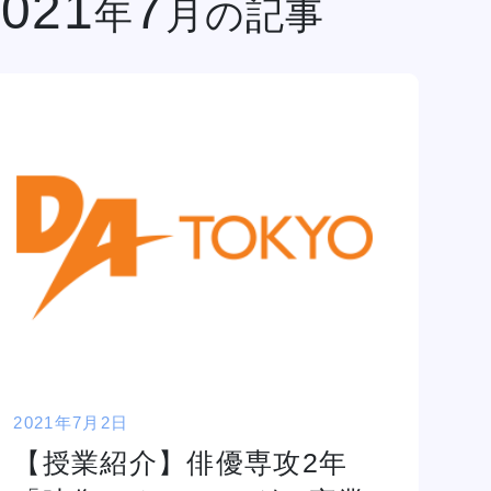
2021
7
年
月の記事
金澤有希総合プ
俳優・声優専攻
ロデュースのア
舞台終了！
サポート
高等教育の修学
イドルグループ
シャルメデ
情報公開
スタッフ募集
支援新制度
「きゅ～くる」
ツール
と「TSM渋
谷」「DA
TOKYO」
ク集
「TSM」との
産学連携による
プロジェクト第
一弾が集大成！
１年間の集大成
2024 JESC開
2021年7月2日
催！
鹿島 良太氏によるミュージカル俳優／テーマパークアクターレッス
【授業紹介】俳優専攻2年