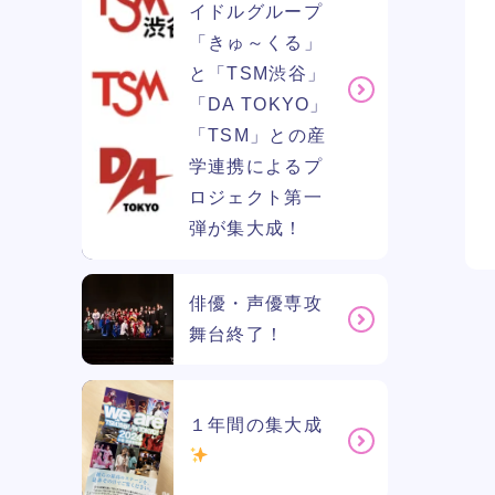
イドルグループ
「きゅ～くる」
と「TSM渋谷」
「DA TOKYO」
「TSM」との産
学連携によるプ
ロジェクト第一
弾が集大成！
俳優・声優専攻
舞台終了！
１年間の集大成