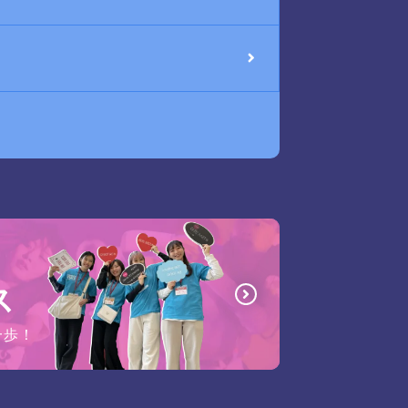
ス
一歩！