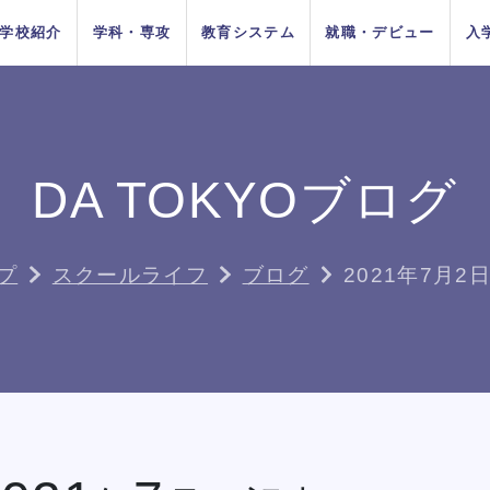
学校紹介
学科・専攻
教育システム
就職・デビュー
入
AOエントリ
ダンス
俳優
方法
をお考えの
在校生の方へ
AO入学
卒業生の方へ
ー・出願受
付中！
DA TOKYOブログ
ちの目指す
プロジェク
システム
イベントス
施設紹介
Wメジャーカリ
デビューシステ
DA TOKYOの在
所在地&地図
講師紹介
卒業生×在校生
学生生活サポー
K-POP
高校生のためのオンライ
11月1日
10月1日
育成
ュール
キュラム
ム
校生
スペシャル対談
ト
入学
推薦入学
（日）出願
（木）出願
ン進路選びサポート
プ
スクールライフ
ブログ
2021年7月2
受付開始
受付開始
者の方へ
留学生の方へ
高校の先生方へ
9月1日
出願受付
人入学
編入学
（火）出願
中！
受付開始
DA TOKYOのオープンキャンパ
DA TOKYOのオープンキャンパ
DA TOKYOのオープンキャンパ
DA TOKYOのオープンキャンパ
DA TOKYOのオープンキャンパ
DA TOKYOのオープンキャンパ
DA TOKYOのオープンキャンパ
大テーマパークトリプルレッス
大テーマパークトリプルレッス
大テーマパークトリプルレッス
大テーマパークトリプルレッス
大テーマパークトリプルレッス
大テーマパークトリプルレッス
大テーマパークトリプルレッス
H
H
H
H
H
H
H
の方へ
スに参加してみよう！
スに参加してみよう！
スに参加してみよう！
スに参加してみよう！
スに参加してみよう！
スに参加してみよう！
スに参加してみよう！
ン
ン
ン
ン
ン
ン
ン
TOKYOがお
実学教育シ
たの夢は何
専門学校と大学
よくある質問
 TOKYOブログ
記事一覧
する4つの
ム
か？
の違い