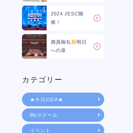
2024 JESC開
催！
満員御礼
明日
への扉
カテゴリー
学校紹介
★今日のDA★
Myスクール
学科・専攻
イベント