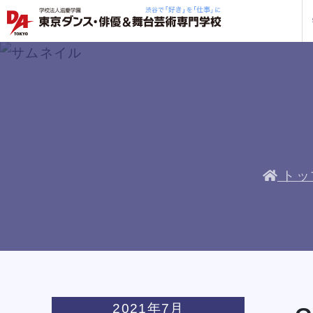
学校紹介
学科・専攻
教育システム
就職・デビュー
入学案内
スクールライフ
訪問者別
入学
入学
方へ
一覧を見る
一覧を見る
一覧を見る
一覧を見る
一覧を見る
一覧を見る
一覧を見る
私た
企業
就職
年間
人材
ト
ケジ
一般
トッ
保護
社会
じっくり100分レッスンDAY
じっくり100分レッスンDAY
じっくり100分レッスンDAY
じっくり100分レッスンDAY
じっくり100分レッスンDAY
じっくり100分レッスンDAY
じっくり100分レッスンDAY
三
三
三
三
三
三
三
企業
DA 
海外
あな
DA
約束
ステ
です
安心
2021年7月