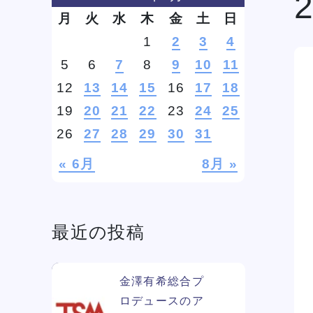
月
火
水
木
金
土
日
1
2
3
4
学費
ソー
5
6
7
8
9
10
11
ィア
12
13
14
15
16
17
18
19
20
21
22
23
24
25
26
27
28
29
30
31
リン
« 6月
8月 »
最近の投稿
金澤有希総合プ
ロデュースのア