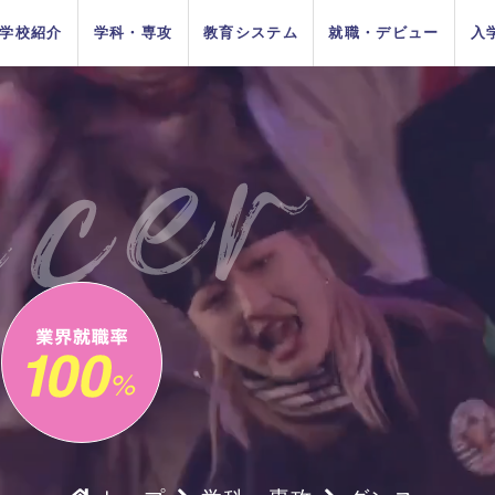
学校紹介
学科・専攻
教育システム
就職・デビュー
入
AOエントリ
ダンス
俳優
方法
をお考えの
在校生の方へ
AO入学
卒業生の方へ
ー・出願受
付中！
ちの目指す
プロジェク
システム
イベントス
施設紹介
Wメジャーカリ
デビューシステ
DA TOKYOの在
所在地&地図
講師紹介
卒業生×在校生
学生生活サポー
K-POP
高校生のためのオンライ
11月1日
10月1日
育成
ュール
キュラム
ム
校生
スペシャル対談
ト
入学
推薦入学
（日）出願
（木）出願
ン進路選びサポート
受付開始
受付開始
者の方へ
留学生の方へ
高校の先生方へ
9月1日
出願受付
人入学
編入学
（火）出願
中！
受付開始
タイル別 K-POPトリプルレッ
タイル別 K-POPトリプルレッ
タイル別 K-POPトリプルレッ
タイル別 K-POPトリプルレッ
タイル別 K-POPトリプルレッ
タイル別 K-POPトリプルレッ
タイル別 K-POPトリプルレッ
河野駿介氏によるテーマパークダ
河野駿介氏によるテーマパークダ
河野駿介氏によるテーマパークダ
河野駿介氏によるテーマパークダ
河野駿介氏によるテーマパークダ
河野駿介氏によるテーマパークダ
河野駿介氏によるテーマパークダ
テー
テー
テー
テー
テー
テー
テー
の方へ
スン
スン
スン
スン
スン
スン
スン
ンスレッスン
ンスレッスン
ンスレッスン
ンスレッスン
ンスレッスン
ンスレッスン
ンスレッスン
TOKYOがお
実学教育シ
たの夢は何
専門学校と大学
よくある質問
 TOKYOブログ
記事一覧
する4つの
ム
か？
の違い