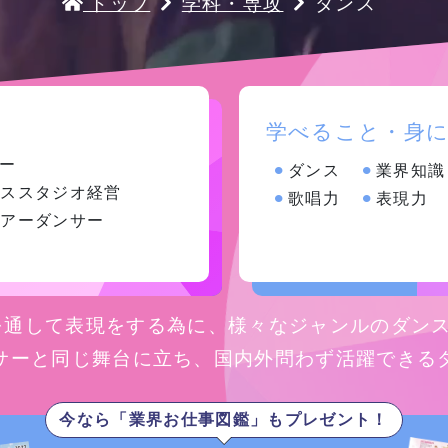
トップ
学科・専攻
ダンス
金澤有希総合プ
俳優・声優専攻
ロデュースのア
舞台終了！
サポート
高等教育の修学
イドルグループ
シャルメデ
情報公開
スタッフ募集
支援新制度
「きゅ～くる」
ツール
と「TSM渋
学べること・身
谷」「DA
ー
⚫︎
ダンス
⚫︎
業界知識
TOKYO」
ンススタジオ経営
ク集
⚫︎
歌唱力
⚫︎
表現力
「TSM」との
ツアーダンサー
産学連携による
プロジェクト第
一弾が集大成！
ンスを通して表現をする為に、様々なジャンルのダン
サーと同じ舞台に立ち、国内外問わず活躍できる
１年間の集大成
2024 JESC開
催！
DA TOKYOのオープンキャンパスに参加してみよう！
今なら「業界お仕事図鑑」もプレゼント！