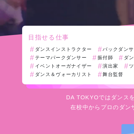
学費
ソー
ィア
目指せる仕事
#
#
ダンスインストラクター
バックダンサ
#
#
#
テーマパークダンサー
振付師
ダ
リン
#
#
#
イベントオーガナイザー
演出家
#
#
ダンス＆ヴォーカリスト
舞台監督
DA TOKYOではダ
在校中からプロのダン