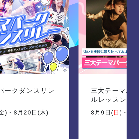
パークダンスリレ
三大テーマパ
ルレッスン
金
)・8月20日(
木
)
8月9日(
日
)・10