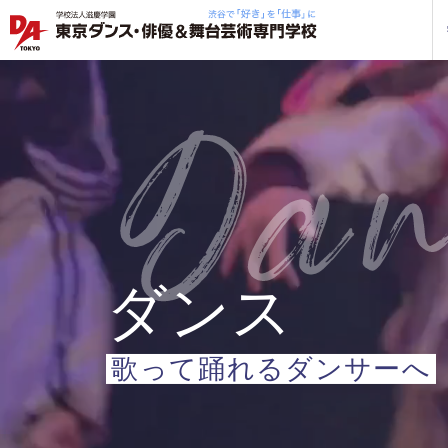
学校紹介
学科・専攻
教育システム
就職・デビュー
入学案内
スクールライフ
訪問者別
入学
入学
方へ
一覧を見る
一覧を見る
一覧を見る
一覧を見る
一覧を見る
一覧を見る
一覧を見る
私た
企業
就職
年間
人材
ト
ケジ
一般
保護
ダンス
社会
歌って踊れる
ダンサーへ
三大テーマパークトリプルレッス
三大テーマパークトリプルレッス
三大テーマパークトリプルレッス
三大テーマパークトリプルレッス
三大テーマパークトリプルレッス
三大テーマパークトリプルレッス
三大テーマパークトリプルレッス
ス
ス
ス
ス
ス
ス
ス
企業
ン
ン
ン
ン
ン
ン
ン
DA 
海外
あな
DA
約束
ステ
です
安心