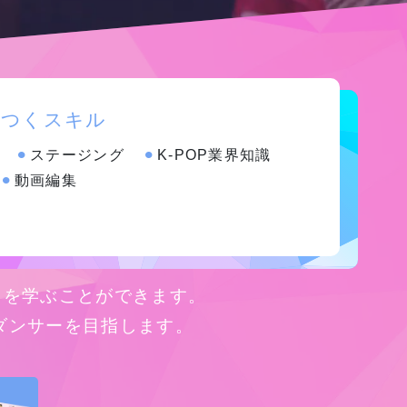
につくスキル
⚫︎
ステージング
⚫︎
K-POP業界知識
⚫︎
動画編集
スを学ぶことができます。
ダンサーを目指します。