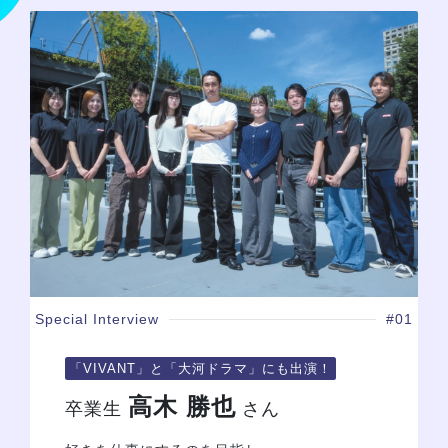
学校紹介
学科・専攻
教育システム
就職・デビュー
入学案内
Special Interview
#01
スクールライフ
「VIVANT」と「大河ドラマ」にも出演！
訪問者別
高木 勝也
卒業生
さん