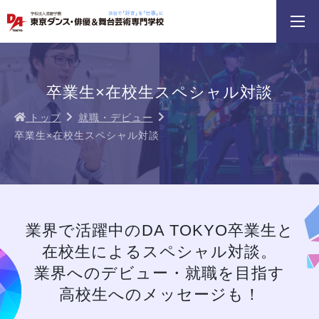
3分野18専攻
無料でお届け！
好きを体験！
学科・専攻
資料請求
オープンキャンパス
卒業生×在校生スペシャル対談
トップ
就職・デビュー
卒業生×在校生スペシャル対談
DA TOKYOのオープンキャンパスに
テーマパークダンスリレー
ちょこっとオープンキ
参加してみよう！
イベント一覧を見る
業界で活躍中のDA TOKYO卒業生と
在校生によるスペシャル対談。
業界へのデビュー・就職を目指す
高校生へのメッセージも！