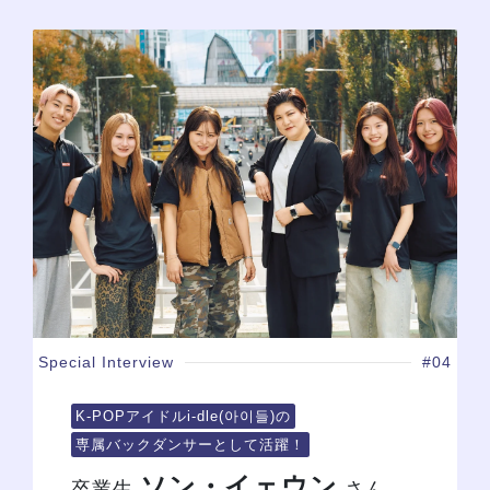
Special Interview
#04
K-POPアイドルi-dle(아이들)の
専属バックダンサーとして活躍！
ソン・イェウン
卒業生
さん