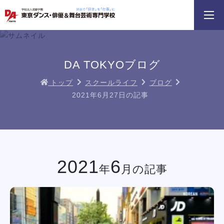
3分野18専攻
無料でお届け！
好きを体験！
学科・専攻
資料請求
オープンキャンパス
DA TOKYOブログ
トップ
スクールライフ
ブログ
2021年6月27日の記事
HIPHOPダンスリレー
鹿島 良太氏によるミュージカル俳優
macoto氏によるバック
／テーマパークアクターレッスン
スン
イベント一覧を見る
2021
6
年
月の記事