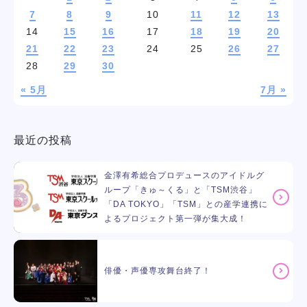
7
8
9
10
11
12
13
14
15
16
17
18
19
20
21
22
23
24
25
26
27
28
29
30
« 5月
7月 »
最近の投稿
金澤有希総合プロデュースのアイドルグ
ループ「きゅ～くる」と「TSM渋谷」
「DA TOKYO」「TSM」との産学連携に
よるプロジェクト第一弾が集大成！
俳優・声優専攻舞台終了！