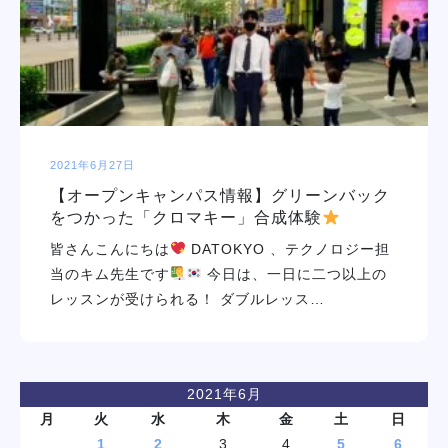
学校紹介
学科・専攻
教育システム
2021年6月27日
【オープンキャンパス情報】グリーンバック
就職・デビュー
をつかった「クロマキー」合成体験
皆さんこんにちは
DATOKYO 、テクノロジー担
入学案内
当のキム先生です
今日は、一日に二つ以上の
レッスンが受けられる！ ダブルレッス…
スクールライフ
訪問者別
2021年6月
月
火
水
木
金
土
日
1
2
3
4
5
6