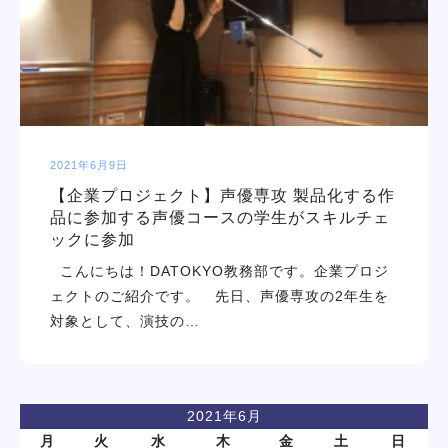
学校紹介
学科・専攻
教育システム
2021年6月9日
【企業プロジェクト】声優専攻 製品化する作
就職・デビュー
品に参加する声優コースの学生がスキルチェ
ックに参加
入学案内
こんにちは！DATOKYO教務部です。企業プロジ
ェクトのご紹介です。 先日、声優専攻の2年生を
対象として、演技の…
スクールライフ
訪問者別
2021年6月
月
火
水
木
金
土
日