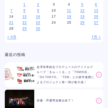
1
2
3
4
5
6
7
8
9
10
11
12
13
14
15
16
17
18
19
20
21
22
23
24
25
26
27
28
29
30
« 5月
7月 »
最近の投稿
金澤有希総合プロデュースのアイドルグ
ループ「きゅ～くる」と「TSM渋谷」
「DA TOKYO」「TSM」との産学連携に
よるプロジェクト第一弾が集大成！
俳優・声優専攻舞台終了！