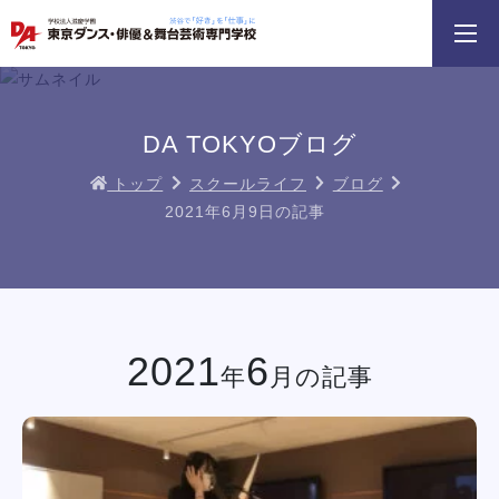
3分野18専攻
無料でお届け！
好きを体験！
学科・専攻
資料請求
オープンキャンパス
DA TOKYOブログ
トップ
スクールライフ
ブログ
2021年6月9日の記事
HIPHOPダンスリレー
鹿島 良太氏によるミュージカル俳優
macoto氏によるバッ
／テーマパークアクターレッスン
スン
イベント一覧を見る
2021
6
年
月の記事