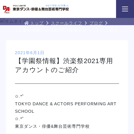
3分野18専攻
無料でお届け！
好きを体験！
学科・専攻
資料請求
オープンキャンパス
DA TOKYOブログ
トップ
スクールライフ
ブログ
【学園祭情報】渋楽祭2021専用アカウントのご紹介
2021年6月1日
【学園祭情報】渋楽祭2021専用
アカウントのご紹介
 勇人氏による俳優レッスン！
三大テーマパークトリプルレッスン
俳優＋ヴォーカルレ
イベント一覧を見る
✩.*˚
TOKYO DANCE & ACTORS PERFORMING ART
SCHOOL
✩.*˚
東京ダンス・俳優&舞台芸術専門学校