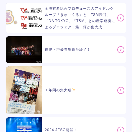
金澤有希総合プロデュースのアイドルグ
ループ「きゅ～くる」と「TSM渋谷」
「DA TOKYO」「TSM」との産学連携に
よるプロジェクト第一弾が集大成！
俳優・声優専攻舞台終了！
１年間の集大成
2024 JESC開催！