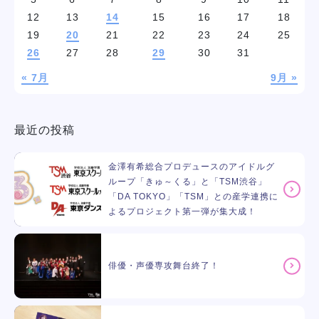
12
13
14
15
16
17
18
19
20
21
22
23
24
25
26
27
28
29
30
31
« 7月
9月 »
最近の投稿
金澤有希総合プロデュースのアイドルグ
ループ「きゅ～くる」と「TSM渋谷」
「DA TOKYO」「TSM」との産学連携に
よるプロジェクト第一弾が集大成！
俳優・声優専攻舞台終了！