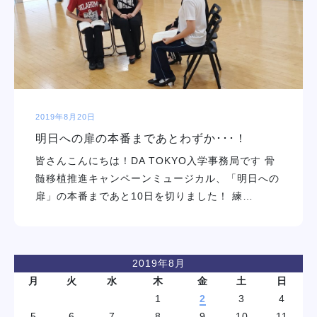
学校紹介
学科・専攻
教育システム
2019年8月20日
明日への扉の本番まであとわずか･･･！
就職・デビュー
皆さんこんにちは！DA TOKYO入学事務局です 骨
髄移植推進キャンペーンミュージカル、「明日への
入学案内
扉」の本番まであと10日を切りました！ 練…
スクールライフ
2019年8月
訪問者別
月
火
水
木
金
土
日
1
2
3
4
5
6
7
8
9
10
11