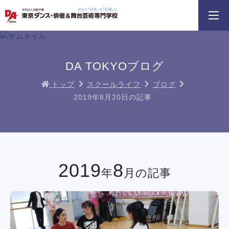
3分野18専攻
無料でお届け！
好きを体験！
学科・専攻
資料請求
オープンキャンパス
DA TOKYOブログ
トップ
スクールライフ
ブログ
2019年8月20日の記事
 勇人氏による俳優レッスン！
三大テーマパークトリプルレッスン
俳優＋ヴォーカルレ
イベント一覧を見る
2019
8
年
月の記事