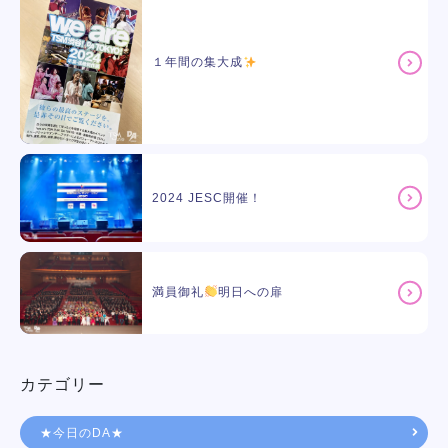
１年間の集大成
2024 JESC開催！
満員御礼
明日への扉
カテゴリー
★今日のDA★