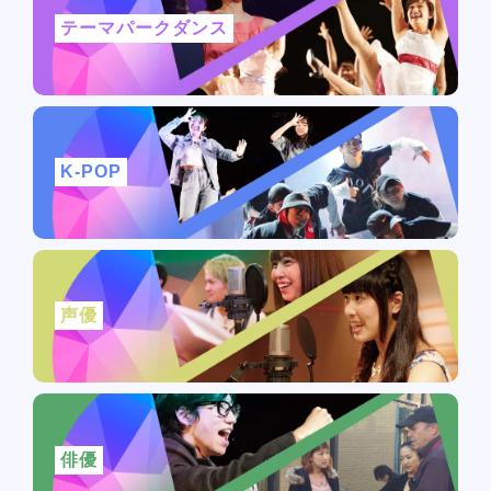
テーマパークダンス
K-POP
声優
俳優