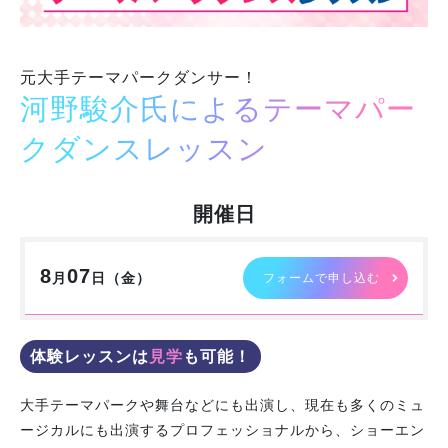
学校紹介
元大手テーマパークダンサー！
学科・専攻
河野駿介氏によるテーマパー
クダンスレッスン
教育システム
就職・デビュー
開催日
入学案内
8
07
月
日（
金
）
フォームで申し込む
スクールライフ
体験レッスンは
見学
も可能！
訪問者別
大手テーマパークや舞台などにも出演し、現在も多くのミュ
ージカルにも出演するプロフェッショナルから、ショーエン