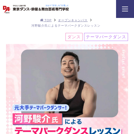
TOP
オープンキャンパス
河野駿介氏によるテーマパークダンスレッスン
ダンス
テーマパークダンス
DA TOKYOのオープンキャンパスに
テーマパークダンスリレー
ちょこっとオープンキ
参加してみよう！
イベント一覧を見る