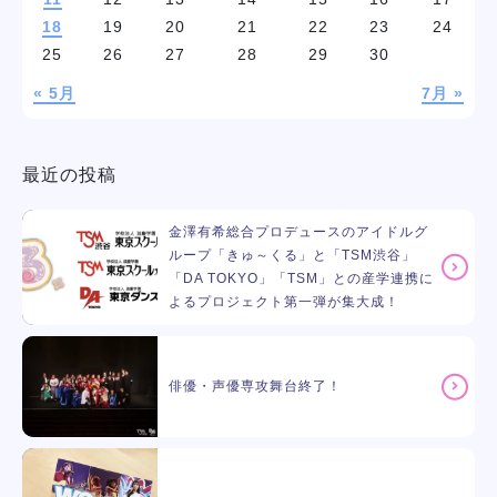
18
19
20
21
22
23
24
25
26
27
28
29
30
« 5月
7月 »
最近の投稿
金澤有希総合プロデュースのアイドルグ
ループ「きゅ～くる」と「TSM渋谷」
「DA TOKYO」「TSM」との産学連携に
よるプロジェクト第一弾が集大成！
俳優・声優専攻舞台終了！