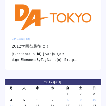
学校紹介
学科・専攻
教育システム
2012年6月18日
2012学園祭最後に！
就職・デビュー
(function(d, s, id) { var js, fjs =
d.getElementsByTagName(s); if (d.g…
入学案内
スクールライフ
2012年6月
月
火
水
木
金
土
日
訪問者別
1
2
3
4
5
6
7
8
9
10
11
12
13
14
15
16
17