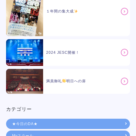
１年間の集大成
2024 JESC開催！
満員御礼
明日への扉
カテゴリー
★今日のDA★
Myスクール