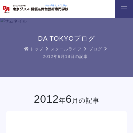
3分野18専攻
無料でお届け！
好きを体験！
学科・専攻
資料請求
オープンキャンパス
DA TOKYOブログ
トップ
スクールライフ
ブログ
2012年6月18日の記事
D
るミュージカル俳優
ダンスプロフェッショナルレッスン
じっくり100分レッスンDAY
アクターレッスン
DAY
イベント一覧を見る
2012
6
年
月の記事