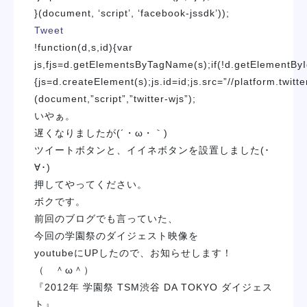
}(document, ‘script’, ‘facebook-jssdk’));
学校紹介
Tweet
!function(d,s,id){var
学科・専攻
js,fjs=d.getElementsByTagName(s);if(!d.getElementByI
{js=d.createElement(s);js.id=id;js.src=”//platform.twitte
教育システム
(document,”script”,”twitter-wjs”);
いやぁ。
遅くなりましたが(´・ω・｀)
就職・デビュー
ツイートボタンと、イイネボタンを設置しました(･
∀･)
入学案内
押してやってください。
ボクです。
前回のブログでも言っていた、
スクールライフ
今回の学園祭のダイジェスト映像を
youtubeにUPしたので、お知らせします！
訪問者別
（ ＾ω＾）
『2012年 学園祭 TSM渋谷 DA TOKYO ダイジェス
ト』