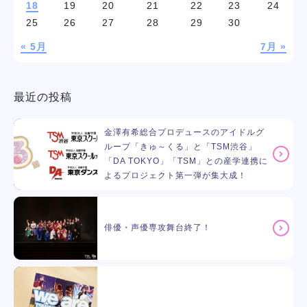
18
19
20
21
22
23
24
25
26
27
28
29
30
« 5月
7月 »
最近の投稿
金澤有希総合プロデュースのアイドルグ
ループ「きゅ～くる」と「TSM渋谷」
「DA TOKYO」「TSM」との産学連携に
よるプロジェクト第一弾が集大成！
俳優・声優専攻舞台終了！