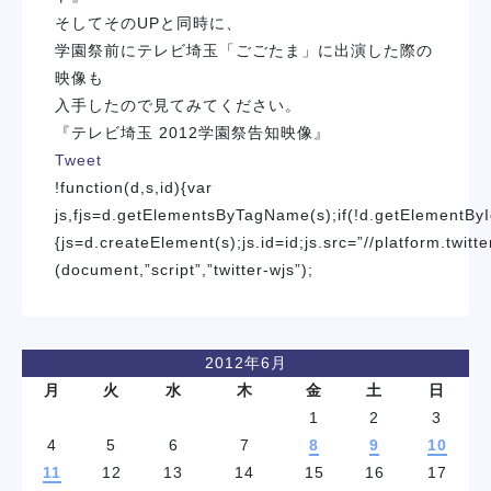
そしてそのUPと同時に、
学園祭前にテレビ埼玉「ごごたま」に出演した際の
映像も
入手したので見てみてください。
『テレビ埼玉 2012学園祭告知映像』
Tweet
!function(d,s,id){var
js,fjs=d.getElementsByTagName(s);if(!d.getElementByI
{js=d.createElement(s);js.id=id;js.src=”//platform.twitte
(document,”script”,”twitter-wjs”);
2012年6月
月
火
水
木
金
土
日
1
2
3
4
5
6
7
8
9
10
11
12
13
14
15
16
17