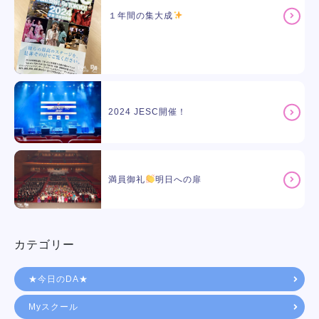
１年間の集大成
2024 JESC開催！
満員御礼
明日への扉
カテゴリー
★今日のDA★
Myスクール