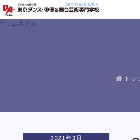
学校紹介
学科・専攻
教育システム
就職・デビュー
入学案内
スクールライフ
訪問者別
入学
入学
方へ
一覧を見る
一覧を見る
一覧を見る
一覧を見る
一覧を見る
一覧を見る
一覧を見る
私た
企業
就職
年間
人材
ト
ケジ
一般
トッ
保護
社会
K-POP留学専攻説明会
K-POP留学専攻説明会
K-POP留学専攻説明会
K-POP留学専攻説明会
K-POP留学専攻説明会
K-POP留学専攻説明会
K-POP留学専攻説明会
ソ
ソ
ソ
ソ
ソ
ソ
ソ
企業
DA 
海外
あな
DA
約束
ステ
です
安心
2021年3月