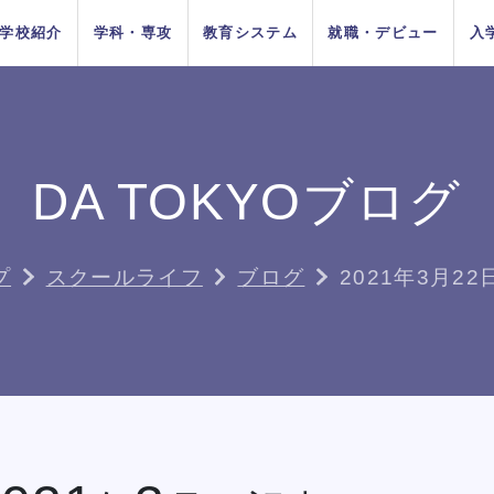
学校紹介
学科・専攻
教育システム
就職・デビュー
入
AOエントリ
ダンス
俳優
方法
をお考えの
在校生の方へ
AO入学
卒業生の方へ
ー・出願受
付中！
DA TOKYOブログ
ちの目指す
プロジェク
システム
イベントス
施設紹介
Wメジャーカリ
デビューシステ
DA TOKYOの在
所在地&地図
講師紹介
卒業生×在校生
学生生活サポー
K-POP
高校生のためのオンライ
11月1日
10月1日
育成
ュール
キュラム
ム
校生
スペシャル対談
ト
入学
推薦入学
（日）出願
（木）出願
ン進路選びサポート
プ
スクールライフ
ブログ
2021年3月2
受付開始
受付開始
者の方へ
留学生の方へ
高校の先生方へ
9月1日
出願受付
人入学
編入学
（火）出願
中！
受付開始
DA TOKYOのオープンキャンパ
DA TOKYOのオープンキャンパ
DA TOKYOのオープンキャンパ
DA TOKYOのオープンキャンパ
DA TOKYOのオープンキャンパ
DA TOKYOのオープンキャンパ
DA TOKYOのオープンキャンパ
ン・イェウン氏によるK-POP
ン・イェウン氏によるK-POP
ン・イェウン氏によるK-POP
ン・イェウン氏によるK-POP
ン・イェウン氏によるK-POP
ン・イェウン氏によるK-POP
ン・イェウン氏によるK-POP
乙木 
乙木 
乙木 
乙木 
乙木 
乙木 
乙木 
の方へ
スに参加してみよう！
スに参加してみよう！
スに参加してみよう！
スに参加してみよう！
スに参加してみよう！
スに参加してみよう！
スに参加してみよう！
ダンスレッスン
ダンスレッスン
ダンスレッスン
ダンスレッスン
ダンスレッスン
ダンスレッスン
ダンスレッスン
TOKYOがお
実学教育シ
たの夢は何
専門学校と大学
よくある質問
 TOKYOブログ
記事一覧
する4つの
ム
か？
の違い