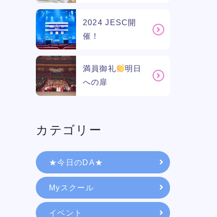
2024 JESC開
催！
満員御礼
明日
への扉
カテゴリー
学校紹介
★今日のDA★
Myスクール
学科・専攻
イベント