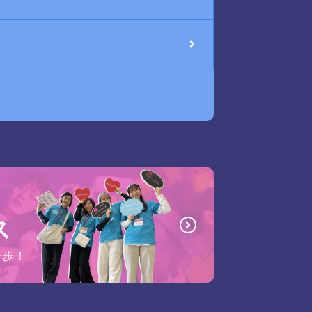
ス
一歩！