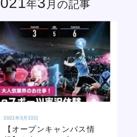
2021
3
年
月の記事
金澤有希総合プ
俳優・声優専攻
ロデュースのア
舞台終了！
サポート
高等教育の修学
イドルグループ
シャルメデ
情報公開
スタッフ募集
支援新制度
「きゅ～くる」
ツール
と「TSM渋
谷」「DA
TOKYO」
ク集
「TSM」との
産学連携による
プロジェクト第
一弾が集大成！
１年間の集大成
2024 JESC開
2021年3月22日
催！
三大テーマパークトリプルレッスン
【オープンキャンパス情