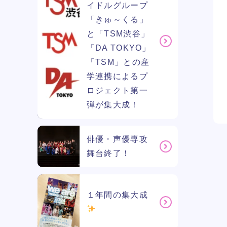
イドルグループ
「きゅ～くる」
と「TSM渋谷」
「DA TOKYO」
「TSM」との産
学連携によるプ
ロジェクト第一
弾が集大成！
俳優・声優専攻
舞台終了！
１年間の集大成