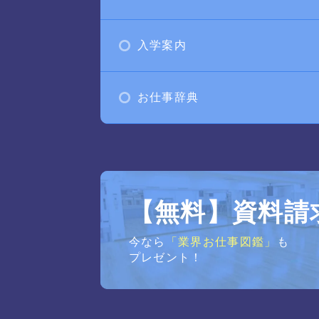
入学案内
お仕事辞典
【無料】資料請
今なら
「業界お仕事図鑑」
も
プレゼント！