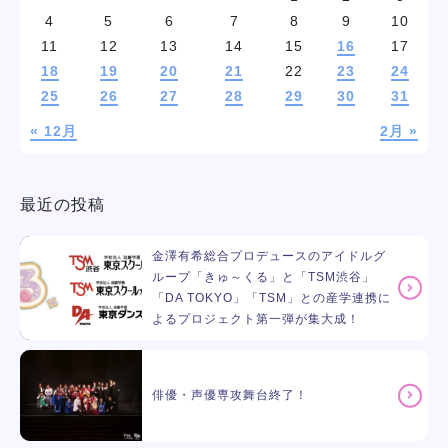
4
5
6
7
8
9
10
11
12
13
14
15
16
17
18
19
20
21
22
23
24
25
26
27
28
29
30
31
« 12月
2月 »
最近の投稿
金澤有希総合プロデュースのアイドルグ
ループ「きゅ～くる」と「TSM渋谷」
「DA TOKYO」「TSM」との産学連携に
よるプロジェクト第一弾が集大成！
俳優・声優専攻舞台終了！