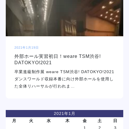
学校紹介
学科・専攻
教育システム
2021年1月19日
外部ホール実習初日！weare TSM渋谷!
就職・デビュー
DATOKYO!2021
卒業進級制作展 weare TSM渋谷! DATOKYO!2021
入学案内
ダンスワールド収録本番に向け外部ホールを使用し
た全体リハーサルが行われま…
スクールライフ
訪問者別
2021年1月
月
火
水
木
金
土
日
1
2
3