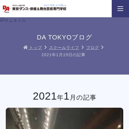
3分野18専攻
無料でお届け！
好きを体験！
学科・専攻
資料請求
オープンキャンパス
DA TOKYOブログ
トップ
スクールライフ
ブログ
2021年1月19日の記事
DA TOKYOのオープン
スプロフェッショナルレッスン
じっくり100分レッスンDAY
参加してみよう
DAY
イベント一覧を見る
2021
1
年
月の記事