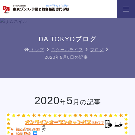
3分野18専攻
無料でお届け！
好きを体験！
学科・専攻
資料請求
オープンキャンパス
DA TOKYOブログ
トップ
スクールライフ
ブログ
2020年5月8日の記事
HIPHOPダンスリレー
鹿島 良太氏によるミュージカル俳優
macoto氏によるバック
／テーマパークアクターレッスン
スン
イベント一覧を見る
2020
5
年
月の記事