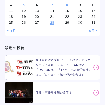
4
5
6
7
8
9
10
11
12
13
14
15
16
17
18
19
20
21
22
23
24
25
26
27
28
29
30
31
« 4月
6月 »
最近の投稿
金澤有希総合プロデュースのアイドルグ
ループ「きゅ～くる」と「TSM渋谷」
「DA TOKYO」「TSM」との産学連携に
よるプロジェクト第一弾が集大成！
俳優・声優専攻舞台終了！