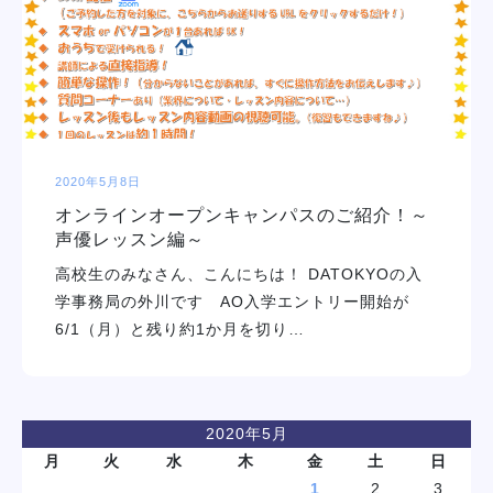
学校紹介
学科・専攻
教育システム
2020年5月8日
オンラインオープンキャンパスのご紹介！～
就職・デビュー
声優レッスン編～
高校生のみなさん、こんにちは！ DATOKYOの入
入学案内
学事務局の外川です AO入学エントリー開始が
6/1（月）と残り約1か月を切り…
スクールライフ
訪問者別
2020年5月
月
火
水
木
金
土
日
1
2
3