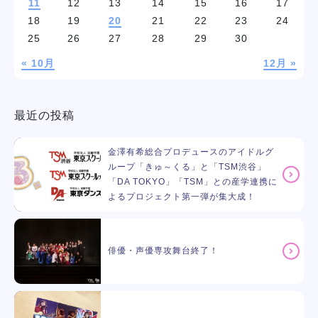
11
12
13
14
15
16
17
18
19
20
21
22
23
24
25
26
27
28
29
30
« 10月
12月 »
最近の投稿
金澤有希総合プロデュースのアイドルグ
ループ「きゅ～くる」と「TSM渋谷」
「DA TOKYO」「TSM」との産学連携に
よるプロジェクト第一弾が集大成！
俳優・声優専攻舞台終了！