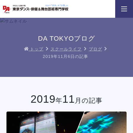
3分野18専攻
無料でお届け！
好きを体験！
学科・専攻
資料請求
オープンキャンパス
DA TOKYOブログ
トップ
スクールライフ
ブログ
2019年11月6日の記事
 勇人氏による俳優レッスン！
三大テーマパークトリプルレッスン
俳優＋ヴォーカルレ
イベント一覧を見る
2019
11
年
月の記事