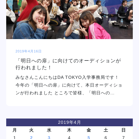
学校紹介
学科・専攻
教育システム
2019年4月16日
「明日への扉」に向けてのオーディションが
就職・デビュー
行われました！
みなさんこんにちはDA TOKYO入学事務局です！
入学案内
今年の「明日への扉」に向けて、本日オーディショ
ンが行われました ところで皆様、「明日への…
スクールライフ
訪問者別
2019年4月
月
火
水
木
金
土
日
1
2
3
4
5
6
7