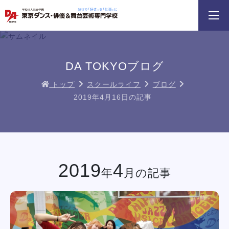
3分野18専攻
無料でお届け！
好きを体験！
学科・専攻
資料請求
オープンキャンパス
DA TOKYOブログ
トップ
スクールライフ
ブログ
2019年4月16日の記事
HIPHOPダンスリレー
鹿島 良太氏によるミュージカル俳優
macoto氏によるバッ
／テーマパークアクターレッスン
スン
イベント一覧を見る
2019
4
年
月の記事