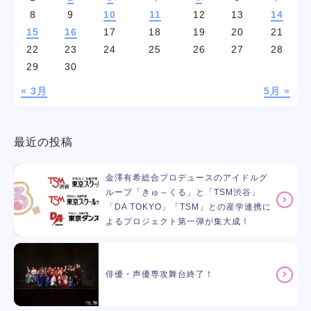
8
9
10
11
12
13
14
15
16
17
18
19
20
21
22
23
24
25
26
27
28
29
30
« 3月
5月 »
最近の投稿
金澤有希総合プロデュースのアイドルグ
ループ「きゅ～くる」と「TSM渋谷」
「DA TOKYO」「TSM」との産学連携に
よるプロジェクト第一弾が集大成！
俳優・声優専攻舞台終了！