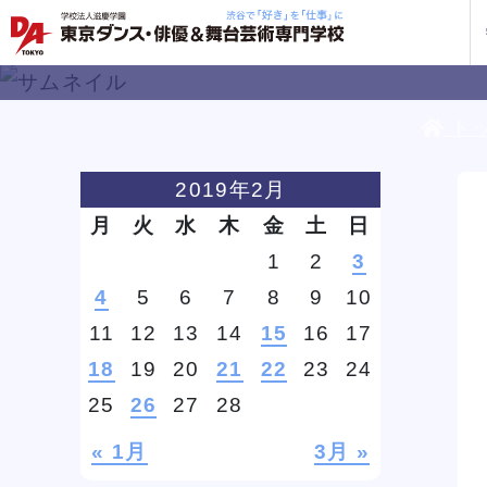
ト
学校紹介
学科・専攻
教育システム
就職・デビュー
入学案内
スクールライフ
訪問者別
入学
入学
方へ
2019年2月
一覧を見る
一覧を見る
一覧を見る
一覧を見る
一覧を見る
一覧を見る
一覧を見る
月
火
水
木
金
土
日
私た
企業
就職
年間
人材
ト
ケジ
1
2
3
一般
4
5
6
7
8
9
10
保護
11
12
13
14
15
16
17
18
19
20
21
22
23
24
社会
じっくり100分レッスンDAY
じっくり100分レッスンDAY
じっくり100分レッスンDAY
じっくり100分レッスンDAY
じっくり100分レッスンDAY
じっくり100分レッスンDAY
じっくり100分レッスンDAY
三
三
三
三
三
三
三
25
26
27
28
企業
DA 
海外
あな
DA
約束
ステ
です
« 1月
3月 »
安心