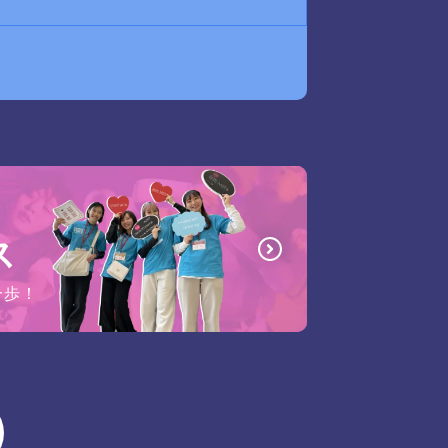
ス
一歩！