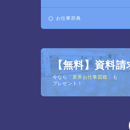
お仕事辞典
【無料】資料請
今なら
「業界お仕事図鑑」
も
プレゼント！