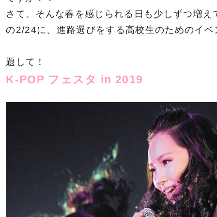
金澤有希総合プ
俳優・声優専攻
さて、そんな春を感じられる日も少しずつ増えて
ロデュースのア
舞台終了！
の2/24に、進路選びをする高校生のためのイ
サポート
高等教育の修学
イドルグループ
シャルメデ
情報公開
スタッフ募集
支援新制度
「きゅ～くる」
ツール
と「TSM渋
題して！
谷」「DA
K-POP フェスタ in 2019
TOKYO」
ク集
「TSM」との
産学連携による
プロジェクト第
一弾が集大成！
１年間の集大成
2024 JESC開
催！
鹿島 良太氏によるミュージカル俳優／テーマパークアクターレッス