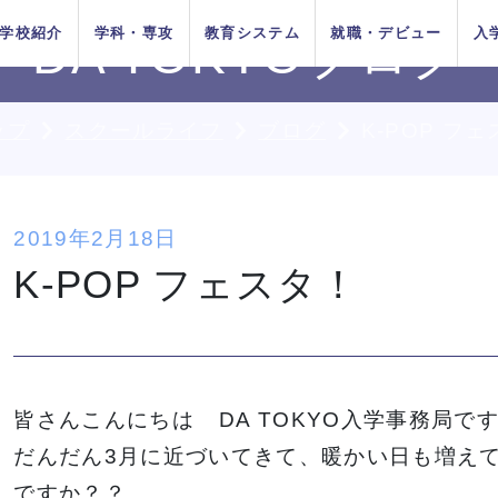
学校紹介
学科・専攻
教育システム
就職・デビュー
入
DA TOKYOブログ
ップ
スクールライフ
ブログ
K-POP フ
AOエントリ
ダンス
俳優
方法
をお考えの
在校生の方へ
AO入学
卒業生の方へ
ー・出願受
付中！
ちの目指す
プロジェク
システム
イベントス
施設紹介
Wメジャーカリ
デビューシステ
DA TOKYOの在
所在地&地図
講師紹介
卒業生×在校生
学生生活サポー
2019年2月18日
K-POP
高校生のためのオンライ
11月1日
10月1日
育成
ュール
キュラム
ム
校生
スペシャル対談
ト
入学
推薦入学
K-POP フェスタ！
（日）出願
（木）出願
ン進路選びサポート
受付開始
受付開始
者の方へ
留学生の方へ
高校の先生方へ
9月1日
出願受付
人入学
編入学
（火）出願
中！
受付開始
DA TOKYOのオープンキャンパ
DA TOKYOのオープンキャンパ
DA TOKYOのオープンキャンパ
DA TOKYOのオープンキャンパ
DA TOKYOのオープンキャンパ
DA TOKYOのオープンキャンパ
DA TOKYOのオープンキャンパ
大テーマパークトリプルレッス
大テーマパークトリプルレッス
大テーマパークトリプルレッス
大テーマパークトリプルレッス
大テーマパークトリプルレッス
大テーマパークトリプルレッス
大テーマパークトリプルレッス
H
H
H
H
H
H
H
の方へ
皆さんこんにちは
DA TOKYO入学事務局で
スに参加してみよう！
スに参加してみよう！
スに参加してみよう！
スに参加してみよう！
スに参加してみよう！
スに参加してみよう！
スに参加してみよう！
ン
ン
ン
ン
ン
ン
ン
TOKYOがお
実学教育シ
たの夢は何
専門学校と大学
よくある質問
 TOKYOブログ
記事一覧
だんだん3月に近づいてきて、暖かい日も増え
する4つの
ム
か？
の違い
ですか？？