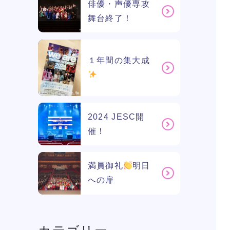
俳優・声優専攻
舞台終了！
１年間の集大成
2024 JESC開
催！
満員御礼
明日
への扉