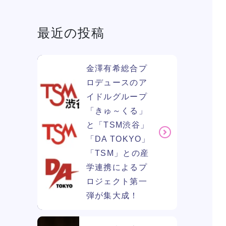
最近の投稿
学費
ソー
ィア
金澤有希総合プ
ロデュースのア
イドルグループ
リン
「きゅ～くる」
と「TSM渋谷」
「DA TOKYO」
「TSM」との産
学連携によるプ
ロジェクト第一
弾が集大成！