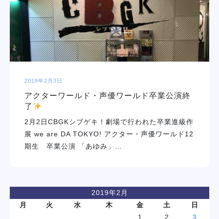
学校紹介
学科・専攻
教育システム
2019年2月3日
アクターワールド・声優ワールド卒業公演終
就職・デビュー
了
2月2日CBGKシブゲキ！劇場で行われた卒業進級作
入学案内
展 we are DA TOKYO! アクター・声優ワールド12
期生 卒業公演 「あゆみ」…
スクールライフ
訪問者別
2019年2月
月
火
水
木
金
土
日
1
2
3