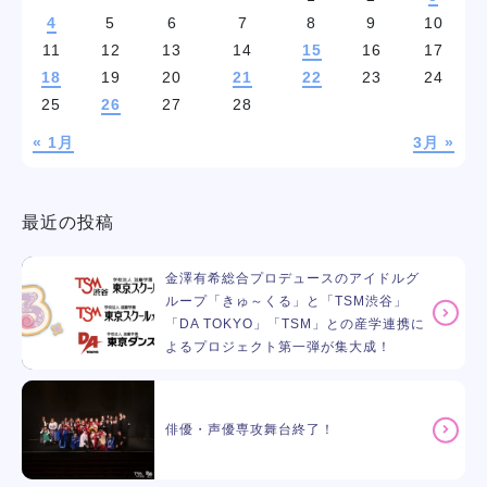
4
5
6
7
8
9
10
11
12
13
14
15
16
17
18
19
20
21
22
23
24
25
26
27
28
« 1月
3月 »
最近の投稿
金澤有希総合プロデュースのアイドルグ
ループ「きゅ～くる」と「TSM渋谷」
「DA TOKYO」「TSM」との産学連携に
よるプロジェクト第一弾が集大成！
俳優・声優専攻舞台終了！