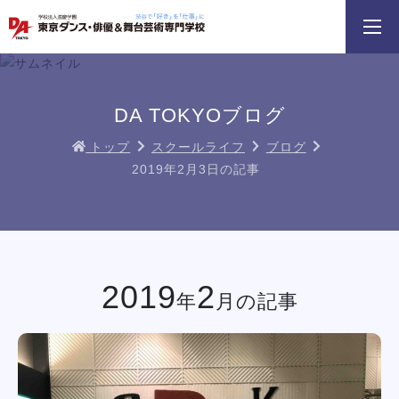
3分野18専攻
無料でお届け！
好きを体験！
学科・専攻
資料請求
オープンキャンパス
DA TOKYOブログ
トップ
スクールライフ
ブログ
2019年2月3日の記事
HIPHOPダンスリレー
鹿島 良太氏によるミュージカル俳優
macoto氏によるバッ
／テーマパークアクターレッスン
スン
イベント一覧を見る
2019
2
年
月の記事