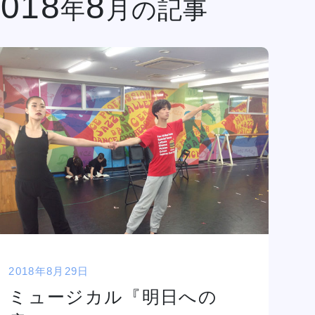
2018
8
年
月の記事
金澤有希総合プ
俳優・声優専攻
ロデュースのア
舞台終了！
サポート
高等教育の修学
イドルグループ
シャルメデ
情報公開
スタッフ募集
支援新制度
「きゅ～くる」
ツール
と「TSM渋
谷」「DA
TOKYO」
ク集
「TSM」との
産学連携による
プロジェクト第
一弾が集大成！
１年間の集大成
2024 JESC開
2018年8月29日
催！
じっくり100分レッスンDAY
ミュージカル『明日への