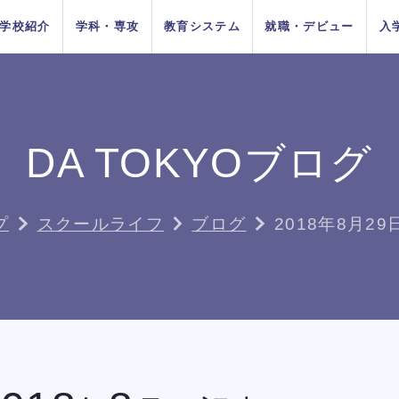
学校紹介
学科・専攻
教育システム
就職・デビュー
入
AOエントリ
ダンス
俳優
方法
をお考えの
在校生の方へ
AO入学
卒業生の方へ
ー・出願受
付中！
DA TOKYOブログ
ちの目指す
プロジェク
システム
イベントス
施設紹介
Wメジャーカリ
デビューシステ
DA TOKYOの在
所在地&地図
講師紹介
卒業生×在校生
学生生活サポー
K-POP
高校生のためのオンライ
11月1日
10月1日
育成
ュール
キュラム
ム
校生
スペシャル対談
ト
入学
推薦入学
（日）出願
（木）出願
ン進路選びサポート
プ
スクールライフ
ブログ
2018年8月2
受付開始
受付開始
者の方へ
留学生の方へ
高校の先生方へ
9月1日
出願受付
人入学
編入学
（火）出願
中！
受付開始
ちょこっとオープンキャンパス
ちょこっとオープンキャンパス
ちょこっとオープンキャンパス
ちょこっとオープンキャンパス
ちょこっとオープンキャンパス
ちょこっとオープンキャンパス
ちょこっとオープンキャンパス
鹿島 良太氏によるミュージカル
鹿島 良太氏によるミュージカル
鹿島 良太氏によるミュージカル
鹿島 良太氏によるミュージカル
鹿島 良太氏によるミュージカル
鹿島 良太氏によるミュージカル
鹿島 良太氏によるミュージカル
ダンス
ダンス
ダンス
ダンス
ダンス
ダンス
ダンス
の方へ
俳優／テーマパークアクターレッ
俳優／テーマパークアクターレッ
俳優／テーマパークアクターレッ
俳優／テーマパークアクターレッ
俳優／テーマパークアクターレッ
俳優／テーマパークアクターレッ
俳優／テーマパークアクターレッ
TOKYOがお
実学教育シ
たの夢は何
専門学校と大学
よくある質問
 TOKYOブログ
記事一覧
スン
スン
スン
スン
スン
スン
スン
する4つの
ム
か？
の違い