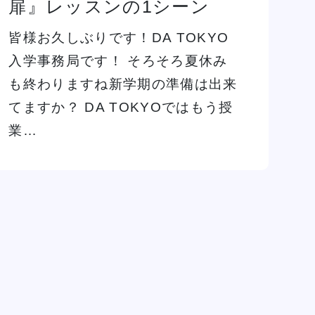
扉』レッスンの1シーン
イベント一覧を見る
皆様お久しぶりです！DA TOKYO
入学事務局です！ そろそろ夏休み
も終わりますね新学期の準備は出来
てますか？ DA TOKYOではもう授
業…