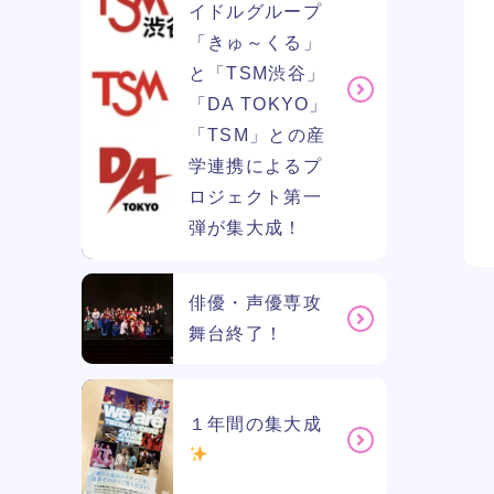
イドルグループ
「きゅ～くる」
と「TSM渋谷」
「DA TOKYO」
「TSM」との産
学連携によるプ
ロジェクト第一
弾が集大成！
俳優・声優専攻
舞台終了！
１年間の集大成