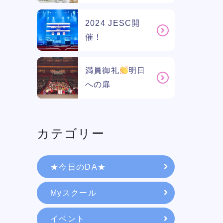
2024 JESC開
催！
満員御礼
明日
への扉
カテゴリー
学校紹介
★今日のDA★
Myスクール
学科・専攻
イベント