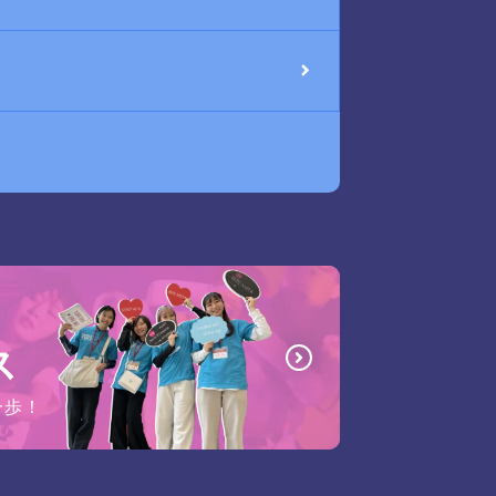
ス
一歩！