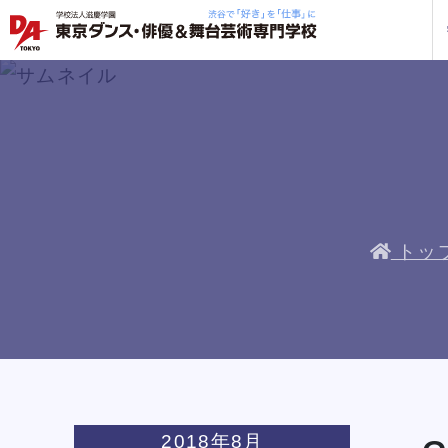
学校紹介
学科・専攻
教育システム
就職・デビュー
入学案内
スクールライフ
訪問者別
入学
入学
方へ
一覧を見る
一覧を見る
一覧を見る
一覧を見る
一覧を見る
一覧を見る
一覧を見る
私た
企業
就職
年間
人材
ト
ケジ
一般
トッ
保護
社会
俳優＋ヴォーカルレッスン
俳優＋ヴォーカルレッスン
俳優＋ヴォーカルレッスン
俳優＋ヴォーカルレッスン
俳優＋ヴォーカルレッスン
俳優＋ヴォーカルレッスン
俳優＋ヴォーカルレッスン
企業
DA 
海外
あな
DA
約束
ステ
です
安心
2018年8月