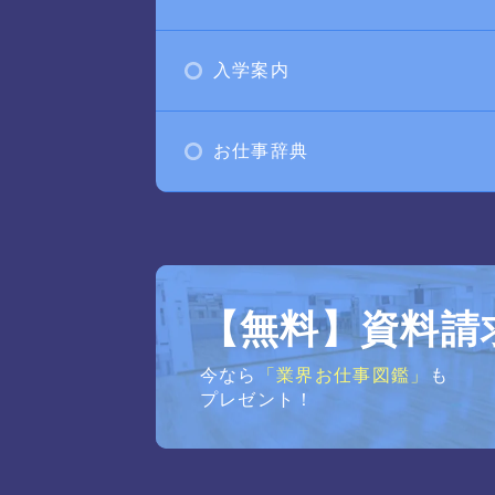
入学案内
お仕事辞典
【無料】資料請
今なら
「業界お仕事図鑑」
も
プレゼント！