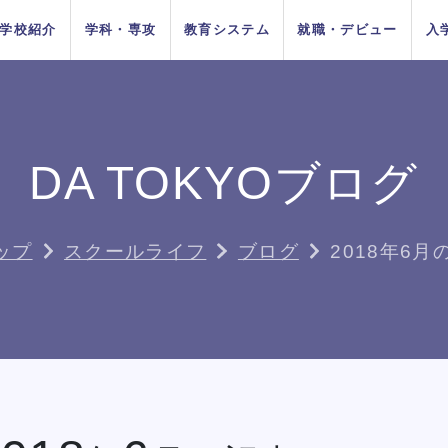
学校紹介
学科・専攻
教育システム
就職・デビュー
入
AOエントリ
ダンス
俳優
方法
をお考えの
在校生の方へ
AO入学
卒業生の方へ
ー・出願受
付中！
DA TOKYOブログ
ちの目指す
プロジェク
システム
イベントス
施設紹介
Wメジャーカリ
デビューシステ
DA TOKYOの在
所在地&地図
講師紹介
卒業生×在校生
学生生活サポー
K-POP
高校生のためのオンライ
11月1日
10月1日
育成
ュール
キュラム
ム
校生
スペシャル対談
ト
入学
推薦入学
（日）出願
（木）出願
ン進路選びサポート
ップ
スクールライフ
ブログ
2018年6月
受付開始
受付開始
者の方へ
留学生の方へ
高校の先生方へ
9月1日
出願受付
人入学
編入学
（火）出願
中！
受付開始
ちょこっとオープンキャンパス
ちょこっとオープンキャンパス
ちょこっとオープンキャンパス
ちょこっとオープンキャンパス
ちょこっとオープンキャンパス
ちょこっとオープンキャンパス
ちょこっとオープンキャンパス
鹿島 良太氏によるミュージカル
鹿島 良太氏によるミュージカル
鹿島 良太氏によるミュージカル
鹿島 良太氏によるミュージカル
鹿島 良太氏によるミュージカル
鹿島 良太氏によるミュージカル
鹿島 良太氏によるミュージカル
ダンス
ダンス
ダンス
ダンス
ダンス
ダンス
ダンス
の方へ
俳優／テーマパークアクターレッ
俳優／テーマパークアクターレッ
俳優／テーマパークアクターレッ
俳優／テーマパークアクターレッ
俳優／テーマパークアクターレッ
俳優／テーマパークアクターレッ
俳優／テーマパークアクターレッ
TOKYOがお
実学教育シ
たの夢は何
専門学校と大学
よくある質問
 TOKYOブログ
記事一覧
スン
スン
スン
スン
スン
スン
スン
する4つの
ム
か？
の違い