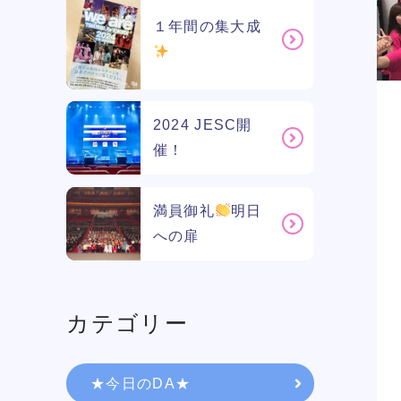
１年間の集大成
2024 JESC開
催！
満員御礼
明日
への扉
学校紹介
カテゴリー
学科・専攻
★今日のDA★