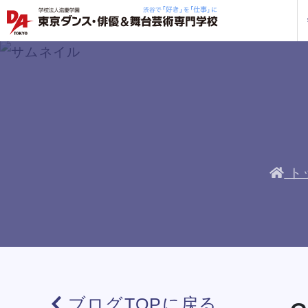
学校紹介
学科・専攻
教育システム
就職・デビュー
入学案内
スクールライフ
訪問者別
入学
入学
方へ
一覧を見る
一覧を見る
一覧を見る
一覧を見る
一覧を見る
一覧を見る
一覧を見る
私た
企業
就職
年間
人材
ト
ケジ
一般
ト
保護
社会
俳優＋ヴォーカルレッスン
俳優＋ヴォーカルレッスン
俳優＋ヴォーカルレッスン
俳優＋ヴォーカルレッスン
俳優＋ヴォーカルレッスン
俳優＋ヴォーカルレッスン
俳優＋ヴォーカルレッスン
企業
DA 
海外
あな
DA
約束
ステ
です
安心
ブログTOPに戻る