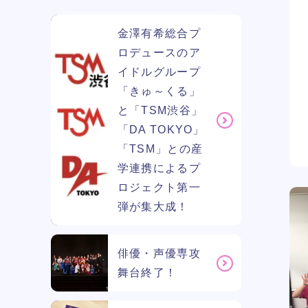
金澤有希総合プ
ロデュースのア
イドルグループ
「きゅ～くる」
と「TSM渋谷」
「DA TOKYO」
「TSM」との産
学連携によるプ
ロジェクト第一
弾が集大成！
俳優・声優専攻
舞台終了！