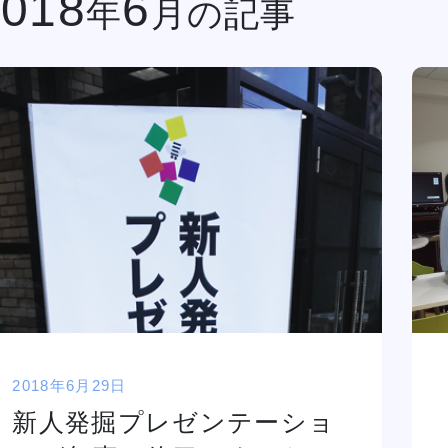
2018
6
年
月の記事
金澤有希総合プ
俳優・声優専攻
ロデュースのア
舞台終了！
サポート
高等教育の修学
イドルグループ
シャルメデ
情報公開
スタッフ募集
支援新制度
「きゅ～くる」
ツール
と「TSM渋
谷」「DA
TOKYO」
ク集
「TSM」との
産学連携による
プロジェクト第
一弾が集大成！
１年間の集大成
2024 JESC開
2018年6月29日
催！
じっくり100分レッスンDAY
新人発掘プレゼンテーショ