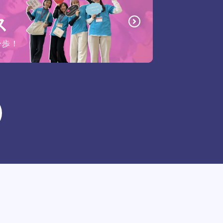
ス
一歩！