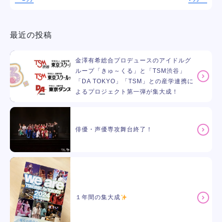
最近の投稿
金澤有希総合プロデュースのアイドルグ
ループ「きゅ～くる」と「TSM渋谷」
「DA TOKYO」「TSM」との産学連携に
よるプロジェクト第一弾が集大成！
俳優・声優専攻舞台終了！
１年間の集大成