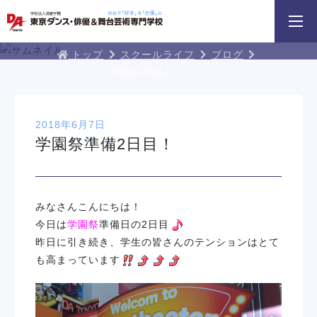
3分野18専攻
無料でお届け！
好きを体験！
学科・専攻
資料請求
オープンキャンパス
DA TOKYOブログ
トップ
スクールライフ
ブログ
学園祭準備2日目！
2018年6月7日
学園祭準備2日目！
HIPHOPダンスリレー
鹿島 良太氏によるミュージカル俳優
macoto氏によるバック
／テーマパークアクターレッスン
スン
みなさんこんにちは！
イベント一覧を見る
今日は
学園祭
準備日の2日目
昨日に引き続き、学生の皆さんのテンションはとて
も高まっています