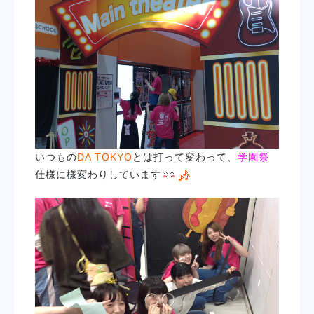
学校紹介
学科・専攻
教育システム
就職・デビュー
いつもの
DA TOKYO
とは打って変わって、
学園祭
仕様に様変わりしています
入学案内
スクールライフ
訪問者別