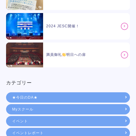
2024 JESC開催！
満員御礼
明日への扉
カテゴリー
★今日のDA★
Myスクール
イベント
イベントレポート