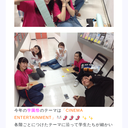
今年の
学園祭
のテーマは
「CINEMA
ENTERTAINMENT」
各階ごとにつけたテーマに沿って学生たちが細かい