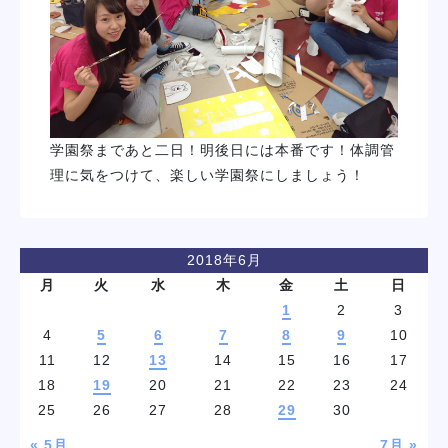
学園祭まであと二日！明後日には本番です！体調管
理に気をつけて、楽しい学園祭にしましょう！
2018年6月
月
火
水
木
金
土
日
1
2
3
4
5
6
7
8
9
10
11
12
13
14
15
16
17
18
19
20
21
22
23
24
25
26
27
28
29
30
« 5月
7月 »