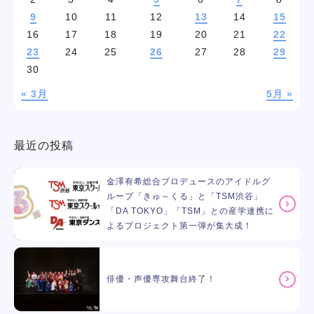
9
10
11
12
13
14
15
16
17
18
19
20
21
22
23
24
25
26
27
28
29
30
« 3月
5月 »
最近の投稿
金澤有希総合プロデュースのアイドルグ
ループ「きゅ～くる」と「TSM渋谷」
「DA TOKYO」「TSM」との産学連携に
よるプロジェクト第一弾が集大成！
俳優・声優専攻舞台終了！