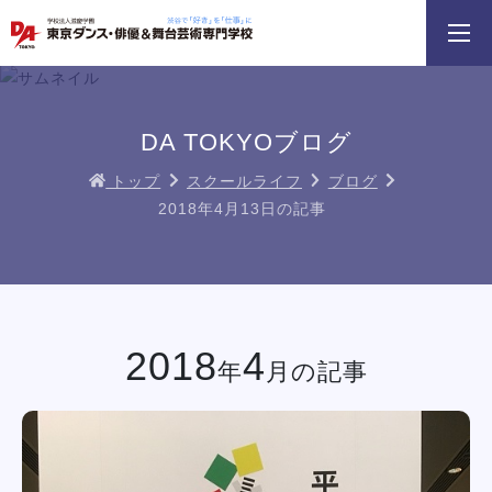
3分野18専攻
無料でお届け！
好きを体験！
学科・専攻
資料請求
オープンキャンパス
DA TOKYOブログ
トップ
スクールライフ
ブログ
2018年4月13日の記事
DA TOKYOのオープンキャンパスに
テーマパークダンスリレー
ちょこっとオープンキ
参加してみよう！
イベント一覧を見る
2018
4
年
月の記事