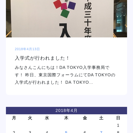
学校紹介
学科・専攻
教育システム
2018年4月13日
入学式が行われました！
就職・デビュー
みなさんこんにちは！DA TOKYO入学事務局で
す！ 昨日、東京国際フォーラムにてDA TOKYOの
入学案内
入学式が行われました！ DA TOKYO…
スクールライフ
2018年4月
訪問者別
月
火
水
木
金
土
日
1
2
3
4
5
6
7
8