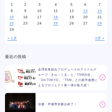
1
2
3
4
5
6
7
8
9
10
11
12
13
14
15
16
17
18
19
20
21
22
23
24
25
26
27
28
29
« 1月
3月 »
最近の投稿
金澤有希総合プロデュースのアイドルグ
ループ「きゅ～くる」と「TSM渋谷」
「DA TOKYO」「TSM」との産学連携に
よるプロジェクト第一弾が集大成！
俳優・声優専攻舞台終了！