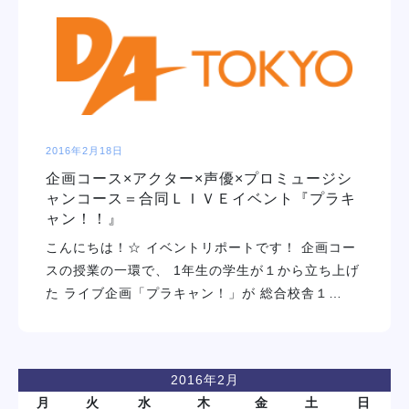
学校紹介
学科・専攻
教育システム
2016年2月18日
企画コース×アクター×声優×プロミュージシ
就職・デビュー
ャンコース＝合同ＬＩＶＥイベント『プラキ
ャン！！』
入学案内
こんにちは！☆ イベントリポートです！ 企画コー
スの授業の一環で、 1年生の学生が１から立ち上げ
た ライブ企画「プラキャン！」が 総合校舎１…
スクールライフ
訪問者別
2016年2月
月
火
水
木
金
土
日