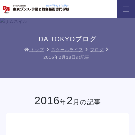
3分野18専攻
無料でお届け！
好きを体験！
学科・専攻
資料請求
オープンキャンパス
DA TOKYOブログ
トップ
スクールライフ
ブログ
2016年2月18日の記事
DA TOKYOの
優
ダンスプロフェッショナルレッスン
じっくり100分レッスンDAY
参加して
ン
DAY
イベント一覧を見る
2016
2
年
月の記事