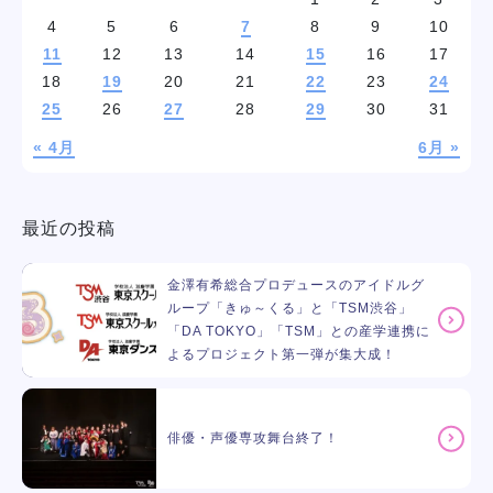
4
5
6
7
8
9
10
11
12
13
14
15
16
17
18
19
20
21
22
23
24
25
26
27
28
29
30
31
« 4月
6月 »
最近の投稿
金澤有希総合プロデュースのアイドルグ
ループ「きゅ～くる」と「TSM渋谷」
「DA TOKYO」「TSM」との産学連携に
よるプロジェクト第一弾が集大成！
俳優・声優専攻舞台終了！