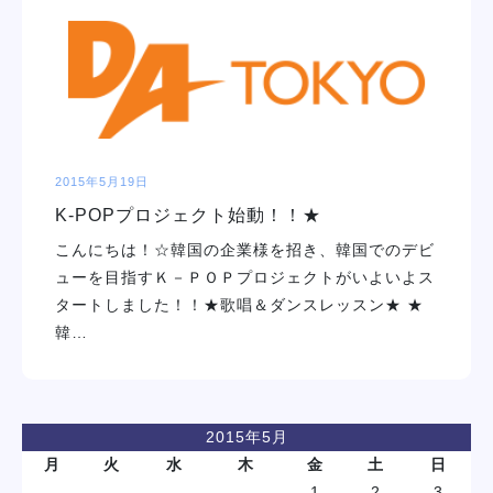
学校紹介
学科・専攻
教育システム
2015年5月19日
K-POPプロジェクト始動！！★
就職・デビュー
こんにちは！☆韓国の企業様を招き、韓国でのデビ
ューを目指すＫ－ＰＯＰプロジェクトがいよいよス
入学案内
タートしました！！★歌唱＆ダンスレッスン★ ★
韓…
スクールライフ
訪問者別
2015年5月
月
火
水
木
金
土
日
1
2
3