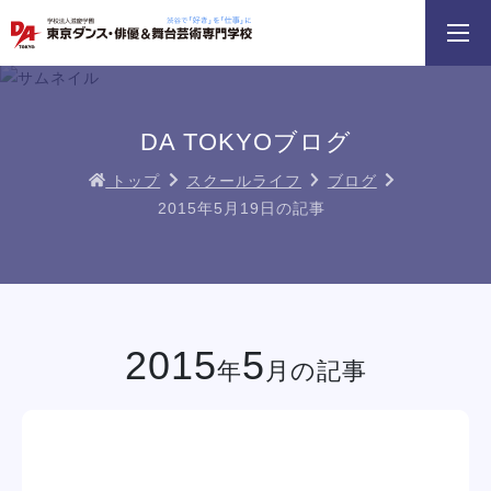
3分野18専攻
無料でお届け！
好きを体験！
学科・専攻
資料請求
オープンキャンパス
DA TOKYOブログ
トップ
スクールライフ
ブログ
2015年5月19日の記事
プンキャンパスに
HIPHOPダンスリレー
鹿島 良太氏によるミュージカル俳優
mac
う！
／テーマパークアクターレッスン
イベント一覧を見る
2015
5
年
月の記事