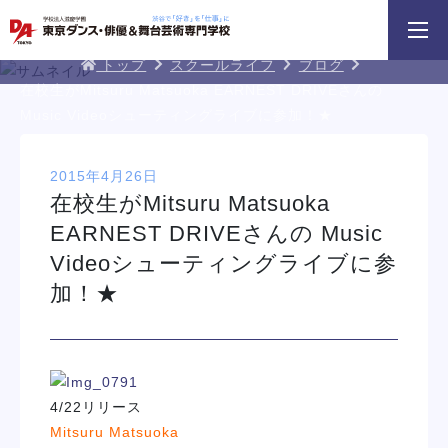
3分野18専攻
無料でお届け！
好きを体験！
DA TOKYOブログ
学科・専攻
資料請求
オープンキャンパス
トップ
スクールライフ
ブログ
在校生がMitsuru Matsuoka EARNEST DRIVEさんの
Music Videoシューティングライブに参加！★
2015年4月26日
在校生がMitsuru Matsuoka
EARNEST DRIVEさんの Music
Videoシューティングライブに参
HIPHOPダンスリレー
鹿島 良太氏によるミュージカル俳優
macoto氏によるバック
／テーマパークアクターレッスン
スン
加！★
イベント一覧を見る
4/22リリース
Mitsuru Matsuoka