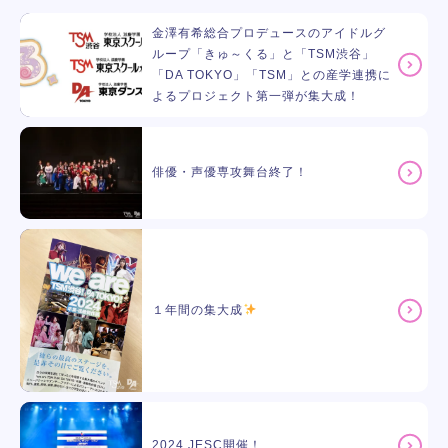
金澤有希総合プロデュースのアイドルグ
ループ「きゅ～くる」と「TSM渋谷」
「DA TOKYO」「TSM」との産学連携に
よるプロジェクト第一弾が集大成！
俳優・声優専攻舞台終了！
１年間の集大成
2024 JESC開催！