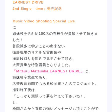
EARNEST DRIVE
学校紹介
2nd Single「time」発売記念
学科・専攻
Music Video Shooting Special Live
に
姉妹校を含む約100名の在校生が参加させて頂きま
教育システム
した！
普段滅多に学ぶことの出来ない
就職・デビュー
撮影現場のリアルな雰囲気や
撮影段取りを間近で見学させて頂き、
大変貴重な特別講義となりました。
入学案内
「Mitsuru Matsuoka EARNEST DRIVE」
は、
姉妹校卒業生であり、
スクールライフ
名誉教育顧問でもある松岡充さんのプロジェクト。
撮影終了後は、
「しっかり頑張って夢を叶えて下さいね！」
訪問者別
と、
松岡さんから直接力強いメッセージも頂くことがで