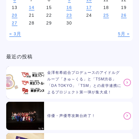
13
14
15
16
17
18
19
20
21
22
23
24
25
26
27
28
29
30
« 3月
5月 »
最近の投稿
金澤有希総合プロデュースのアイドルグ
ループ「きゅ～くる」と「TSM渋谷」
「DA TOKYO」「TSM」との産学連携に
よるプロジェクト第一弾が集大成！
俳優・声優専攻舞台終了！