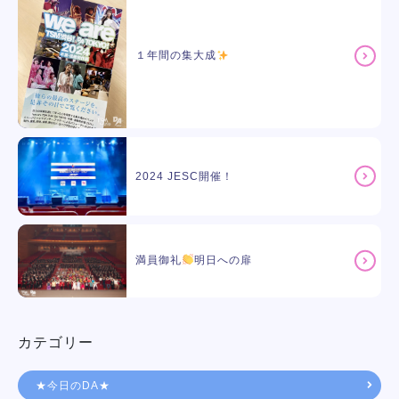
１年間の集大成
2024 JESC開催！
満員御礼
明日への扉
カテゴリー
★今日のDA★