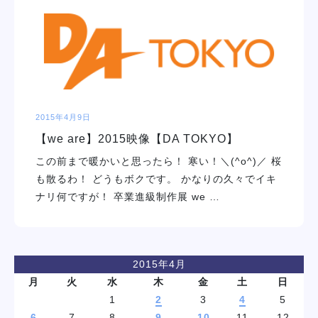
学校紹介
学科・専攻
教育システム
2015年4月9日
【we are】2015映像【DA TOKYO】
就職・デビュー
この前まで暖かいと思ったら！ 寒い！＼(^o^)／ 桜
も散るわ！ どうもボクです。 かなりの久々でイキ
入学案内
ナリ何ですが！ 卒業進級制作展 we …
スクールライフ
2015年4月
訪問者別
月
火
水
木
金
土
日
1
2
3
4
5
6
7
8
9
10
11
12