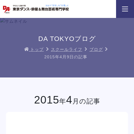
3分野18専攻
無料でお届け！
好きを体験！
学科・専攻
資料請求
オープンキャンパス
DA TOKYOブログ
トップ
スクールライフ
ブログ
2015年4月9日の記事
 勇人氏による俳優レッスン！
三大テーマパークトリプルレッスン
俳優＋ヴォーカルレ
イベント一覧を見る
2015
4
年
月の記事