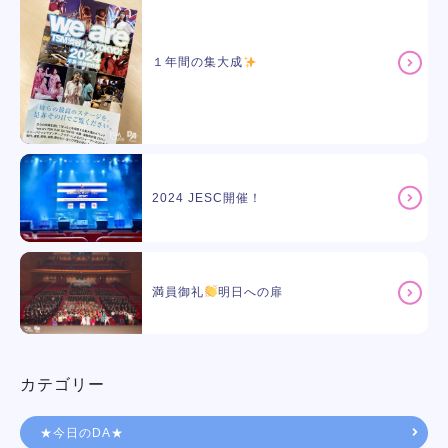
１年間の集大成
2024 JESC開催！
満員御礼
明日への扉
カテゴリー
★今日のDA★