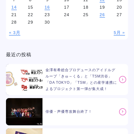
14
15
16
17
18
19
20
21
22
23
24
25
26
27
28
29
30
« 3月
5月 »
最近の投稿
金澤有希総合プロデュースのアイドルグ
ループ「きゅ～くる」と「TSM渋谷」
「DA TOKYO」「TSM」との産学連携に
よるプロジェクト第一弾が集大成！
俳優・声優専攻舞台終了！