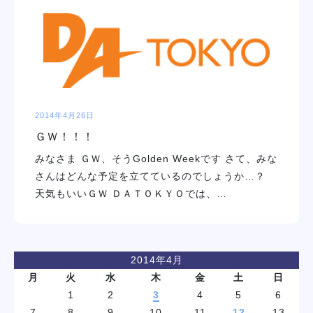
学校紹介
学科・専攻
教育システム
2014年4月26日
ＧＷ！！！
就職・デビュー
みなさま ＧＷ、そうGolden Weekです さて、みな
さんはどんな予定を立てているのでしょうか…？
入学案内
天気もいいＧＷ ＤＡＴＯＫＹＯでは、…
スクールライフ
2014年4月
訪問者別
月
火
水
木
金
土
日
1
2
3
4
5
6
7
8
9
10
11
12
13