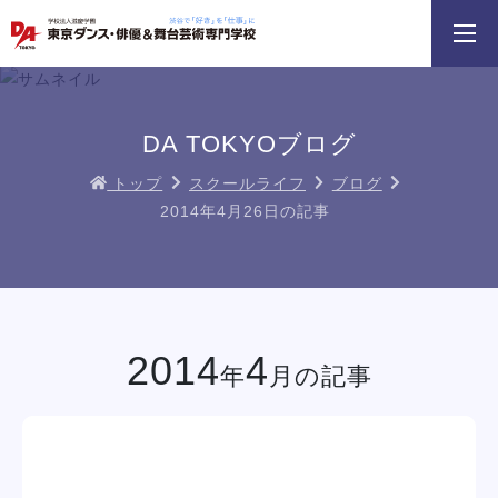
3分野18専攻
無料でお届け！
好きを体験！
学科・専攻
資料請求
オープンキャンパス
DA TOKYOブログ
トップ
スクールライフ
ブログ
2014年4月26日の記事
HIPHOPダンスリレー
鹿島 良太氏によるミュージカル俳優
macoto氏によるバック
／テーマパークアクターレッスン
スン
イベント一覧を見る
2014
4
年
月の記事