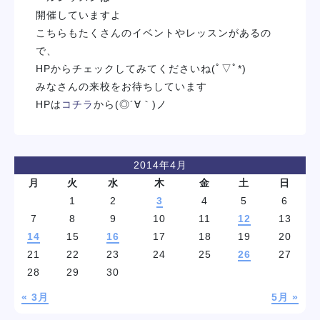
開催していますよ
こちらもたくさんのイベントやレッスンがあるの
で、
HPからチェックしてみてくださいね(ﾟ▽ﾟ*)
みなさんの来校をお待ちしています
HPは
コチラ
から(◎´∀｀)ノ
2014年4月
月
火
水
木
金
土
日
1
2
3
4
5
6
7
8
9
10
11
12
13
14
15
16
17
18
19
20
21
22
23
24
25
26
27
28
29
30
« 3月
5月 »