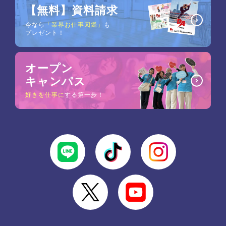
【無料】資料請求
今なら
「業界お仕事図鑑」
も
プレゼント！
オープン
キャンパス
好きを仕事に
する第一歩！