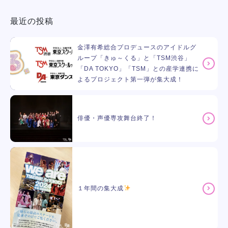
最近の投稿
金澤有希総合プロデュースのアイドルグ
ループ「きゅ～くる」と「TSM渋谷」
「DA TOKYO」「TSM」との産学連携に
よるプロジェクト第一弾が集大成！
俳優・声優専攻舞台終了！
１年間の集大成