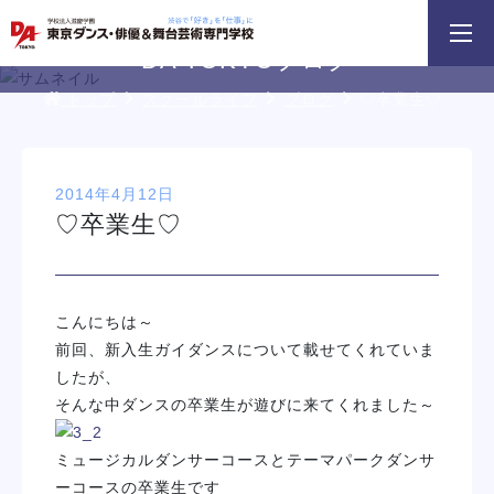
3分野18専攻
無料でお届け！
好きを体験！
学科・専攻
資料請求
オープンキャンパス
DA TOKYOブログ
トップ
スクールライフ
ブログ
♡卒業生♡
2014年4月12日
♡卒業生♡
HIPHOPダンスリレー
鹿島 良太氏によるミュージカル俳優
macoto氏によるバック
／テーマパークアクターレッスン
スン
こんにちは～
イベント一覧を見る
前回、新入生ガイダンスについて載せてくれていま
したが、
そんな中ダンスの卒業生が遊びに来てくれました～
ミュージカルダンサーコースとテーマパークダンサ
ーコースの卒業生です