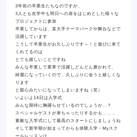
3年前の卒業生たちなのですが、
学校紹介
3人とも在学中も明日への扉をはじめとした様々な
プロジェクトに参加
学科・専攻
卒業してからは、某大手テーマパークや舞台などで
活躍しています
教育システム
こうして卒業生がお久しぶりです～！と遊びに来て
くれてるのは
とても嬉しいことですね
就職・デビュー
みんな卒業して業界で活躍しどんどん磨かれて、
綺麗になっていくので、久しぶりに会うと嬉しくな
入学案内
ります
と親心みたいになってしまいますね（笑）
いよいよ14日は入学式
スクールライフ
みんな期待に胸躍らせているのでしょうか…？
スペシャルゲストが来ちゃったりするかも………
訪問者別
素敵な入学式にして最高のスタートにしましょうね
そして新学期が始まってからも体験入学・Myスク
ールレッスンは