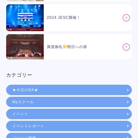
2024 JESC開催！
満員御礼
明日への扉
カテゴリー
★今日のDA★
Myスクール
イベント
イベントレポート