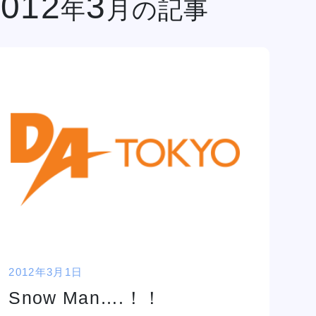
2012
3
年
月の記事
金澤有希総合プ
俳優・声優専攻
ロデュースのア
舞台終了！
サポート
高等教育の修学
イドルグループ
シャルメデ
情報公開
スタッフ募集
支援新制度
「きゅ～くる」
ツール
と「TSM渋
谷」「DA
TOKYO」
ク集
「TSM」との
産学連携による
プロジェクト第
一弾が集大成！
１年間の集大成
2024 JESC開
2012年3月1日
催！
DA TOKYOのオープンキャンパスに参加してみよう！
Snow Man….！！