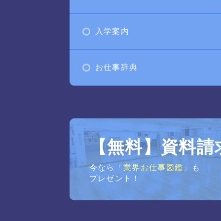
入学案内
お仕事辞典
【無料】資料請
今なら
「業界お仕事図鑑」
も
プレゼント！