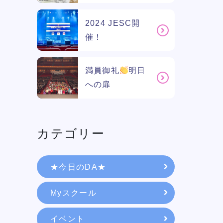
2024 JESC開
催！
満員御礼
明日
への扉
カテゴリー
学校紹介
★今日のDA★
Myスクール
学科・専攻
イベント