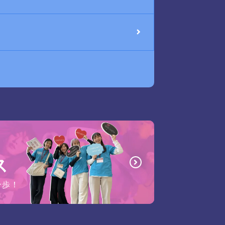
ス
一歩！