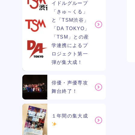
イドルグループ
「きゅ～くる」
と「TSM渋谷」
「DA TOKYO」
「TSM」との産
学連携によるプ
ロジェクト第一
弾が集大成！
俳優・声優専攻
舞台終了！
１年間の集大成