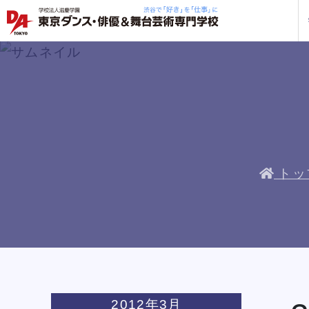
学校紹介
学科・専攻
教育システム
就職・デビュー
入学案内
スクールライフ
訪問者別
入学
入学
方へ
一覧を見る
一覧を見る
一覧を見る
一覧を見る
一覧を見る
一覧を見る
一覧を見る
私た
企業
就職
年間
人材
ト
ケジ
一般
トッ
保護
社会
三大テーマパークトリプルレッス
三大テーマパークトリプルレッス
三大テーマパークトリプルレッス
三大テーマパークトリプルレッス
三大テーマパークトリプルレッス
三大テーマパークトリプルレッス
三大テーマパークトリプルレッス
ス
ス
ス
ス
ス
ス
ス
企業
ン
ン
ン
ン
ン
ン
ン
DA 
海外
あな
DA
約束
ステ
です
安心
2012年3月