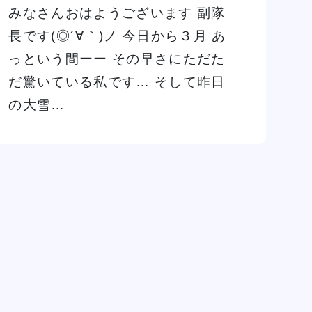
イベント一覧を見る
みなさんおはようございます 副隊
長です(◎´∀｀)ノ 今日から３月 あ
っという間ーー その早さにただた
だ驚いている私です… そして昨日
の大雪…