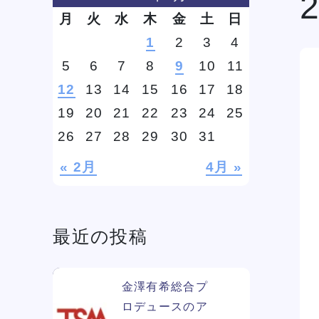
月
火
水
木
金
土
日
1
2
3
4
学費
ソー
5
6
7
8
9
10
11
ィア
12
13
14
15
16
17
18
19
20
21
22
23
24
25
26
27
28
29
30
31
リン
« 2月
4月 »
最近の投稿
金澤有希総合プ
ロデュースのア