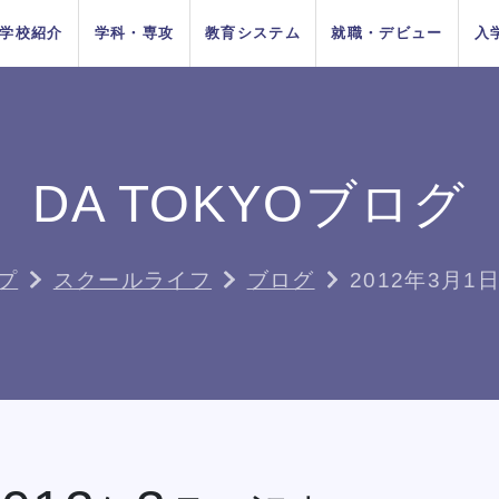
学校紹介
学科・専攻
教育システム
就職・デビュー
入
AOエントリ
ダンス
俳優
方法
をお考えの
在校生の方へ
AO入学
卒業生の方へ
ー・出願受
付中！
DA TOKYOブログ
ちの目指す
プロジェク
システム
イベントス
施設紹介
Wメジャーカリ
デビューシステ
DA TOKYOの在
所在地&地図
講師紹介
卒業生×在校生
学生生活サポー
K-POP
高校生のためのオンライ
11月1日
10月1日
育成
ュール
キュラム
ム
校生
スペシャル対談
ト
入学
推薦入学
（日）出願
（木）出願
ン進路選びサポート
プ
スクールライフ
ブログ
2012年3月1
受付開始
受付開始
者の方へ
留学生の方へ
高校の先生方へ
9月1日
出願受付
人入学
編入学
（火）出願
中！
受付開始
タイル別 K-POPトリプルレッ
タイル別 K-POPトリプルレッ
タイル別 K-POPトリプルレッ
タイル別 K-POPトリプルレッ
タイル別 K-POPトリプルレッ
タイル別 K-POPトリプルレッ
タイル別 K-POPトリプルレッ
河野駿介氏によるテーマパークダ
河野駿介氏によるテーマパークダ
河野駿介氏によるテーマパークダ
河野駿介氏によるテーマパークダ
河野駿介氏によるテーマパークダ
河野駿介氏によるテーマパークダ
河野駿介氏によるテーマパークダ
テー
テー
テー
テー
テー
テー
テー
の方へ
スン
スン
スン
スン
スン
スン
スン
ンスレッスン
ンスレッスン
ンスレッスン
ンスレッスン
ンスレッスン
ンスレッスン
ンスレッスン
TOKYOがお
実学教育シ
たの夢は何
専門学校と大学
よくある質問
 TOKYOブログ
記事一覧
する4つの
ム
か？
の違い