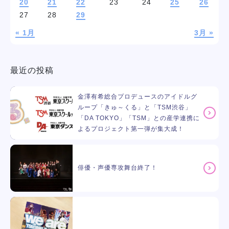
20
21
22
23
24
25
26
27
28
29
« 1月
3月 »
最近の投稿
金澤有希総合プロデュースのアイドルグ
ループ「きゅ～くる」と「TSM渋谷」
「DA TOKYO」「TSM」との産学連携に
よるプロジェクト第一弾が集大成！
俳優・声優専攻舞台終了！