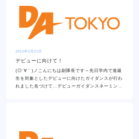
学校紹介
学科・専攻
教育システム
2012年2月21日
デビューに向けて！
就職・デビュー
(◎´∀｀)ノこんにちは副隊長です～先日学内で進級
生を対象としたデビューに向けたガイダンスが行わ
入学案内
れました名づけて…デビューガイダンスネーミン…
スクールライフ
訪問者別