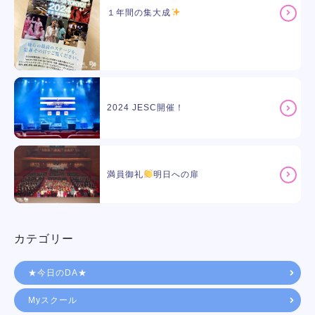
１年間の集大成
2024 JESC開催！
満員御礼
明日への扉
カテゴリー
★今日のDA★
Myスクール