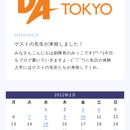
2012年2月21日
ゲストの先生が来校しました！
みなさんこんにちは副隊長のみっこです(*^-^)今日
もブログ書いていきますよ～(ﾟ▽ﾟ*)☆先日の体験
入学にはゲストの先生たちが来校してくれ…
2012年2月
月
火
水
木
金
土
日
1
2
3
4
5
6
7
8
9
10
11
12
13
14
15
16
17
18
19