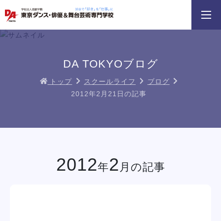
3分野18専攻
無料でお届け！
好きを体験！
学科・専攻
資料請求
オープンキャンパス
DA TOKYOブログ
トップ
スクールライフ
ブログ
2012年2月21日の記事
DA TOKYOのオープンキャンパスに
ン
テーマパークダンスリレー
ちょこっとオー
参加してみよう！
イベント一覧を見る
2012
2
年
月の記事