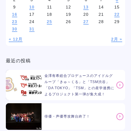
9
10
11
12
13
14
15
16
17
18
19
20
21
22
23
24
25
26
27
28
29
30
31
« 12月
2月 »
最近の投稿
金澤有希総合プロデュースのアイドルグ
ループ「きゅ～くる」と「TSM渋谷」
「DA TOKYO」「TSM」との産学連携に
よるプロジェクト第一弾が集大成！
俳優・声優専攻舞台終了！