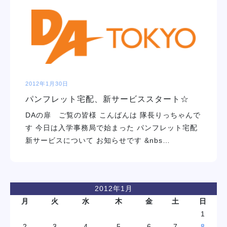
学校紹介
学科・専攻
教育システム
2012年1月30日
パンフレット宅配、新サービススタート☆
就職・デビュー
DAの扉 ご覧の皆様 こんばんは 隊長りっちゃんで
す 今日は入学事務局で始まった パンフレット宅配
入学案内
新サービスについて お知らせです &nbs…
スクールライフ
2012年1月
訪問者別
月
火
水
木
金
土
日
1
2
3
4
5
6
7
8