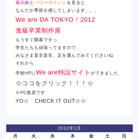
掲示板
と
パワーポイント
を見ると
なんだか季節を感じてしまいます。。。
We are DA TOKYO！2012
進級卒業制作展
もうすぐ開幕ですっ
学生たちも頑張ってますので、
みなさま是非是非、足を運んでみてくださいね
それから
We are特設サイト
学校HPに
ができました
☆
ココをクリック！！！
☆
※PC推奨です
YO☆ CHECK IT OUT☆☆
2012年1月
月
火
水
木
金
土
日