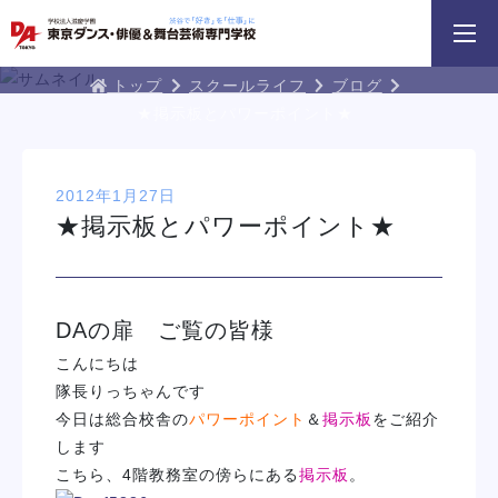
3分野18専攻
無料でお届け！
好きを体験！
学科・専攻
資料請求
オープンキャンパス
DA TOKYOブログ
トップ
スクールライフ
ブログ
★掲示板とパワーポイント★
2012年1月27日
★掲示板とパワーポイント★
HIPHOPダンスリレー
鹿島 良太氏によるミュージカル俳優
macoto氏によるバック
／テーマパークアクターレッスン
スン
DAの扉 ご覧の皆様
イベント一覧を見る
こんにちは
隊長りっちゃんです
今日は総合校舎の
パワーポイント
＆
掲示板
をご紹介
します
こちら、4階教務室の傍らにある
掲示板
。