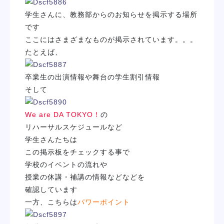
学校紹介
学生さんに、
教務部からのお知らせを掲示する
場所
です
ここにはさまざまなものが掲示されています。。。
学科・専攻
たとえば、
教育システム
卒業生の出演情報
や
舞台の学生割引情報
そして
就職・デビュー
We are DA TOKYO！
の
リハーサルスケジュール
など
入学案内
学生さんたちは
この掲示板をチェックする事で
スクールライフ
学校のイベントの流れや
授業の休講・補講の情報などなどを
確認しています
訪問者別
一方、こちらは
パワーポイント