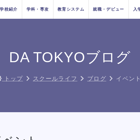
学校紹介
学科・専攻
教育システム
就職・デビュー
入
AOエントリ
ダンス
俳優
方法
をお考えの
在校生の方へ
AO入学
卒業生の方へ
ー・出願受
付中！
DA TOKYOブログ
ちの目指す
プロジェク
システム
イベントス
施設紹介
Wメジャーカリ
デビューシステ
DA TOKYOの在
所在地&地図
講師紹介
卒業生×在校生
学生生活サポー
K-POP
高校生のためのオンライ
11月1日
10月1日
育成
ュール
キュラム
ム
校生
スペシャル対談
ト
入学
推薦入学
（日）出願
（木）出願
ン進路選びサポート
トップ
スクールライフ
ブログ
イベン
受付開始
受付開始
者の方へ
留学生の方へ
高校の先生方へ
9月1日
出願受付
人入学
編入学
（火）出願
中！
受付開始
ちょこっとオープンキャンパス
ちょこっとオープンキャンパス
ちょこっとオープンキャンパス
ちょこっとオープンキャンパス
ちょこっとオープンキャンパス
ちょこっとオープンキャンパス
ちょこっとオープンキャンパス
鹿島 良太氏によるミュージカル
鹿島 良太氏によるミュージカル
鹿島 良太氏によるミュージカル
鹿島 良太氏によるミュージカル
鹿島 良太氏によるミュージカル
鹿島 良太氏によるミュージカル
鹿島 良太氏によるミュージカル
ダンス
ダンス
ダンス
ダンス
ダンス
ダンス
ダンス
の方へ
俳優／テーマパークアクターレッ
俳優／テーマパークアクターレッ
俳優／テーマパークアクターレッ
俳優／テーマパークアクターレッ
俳優／テーマパークアクターレッ
俳優／テーマパークアクターレッ
俳優／テーマパークアクターレッ
TOKYOがお
実学教育シ
たの夢は何
専門学校と大学
よくある質問
 TOKYOブログ
記事一覧
スン
スン
スン
スン
スン
スン
スン
する4つの
ム
か？
の違い