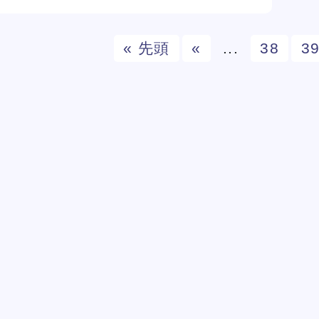
« 先頭
«
...
38
3