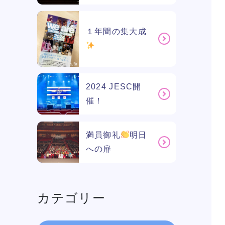
１年間の集大成
2024 JESC開
催！
満員御礼
明日
への扉
学校紹介
カテゴリー
学科・専攻