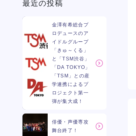
最近の投稿
金澤有希総合プ
ロデュースのア
イドルグループ
「きゅ～くる」
と「TSM渋谷」
「DA TOKYO」
「TSM」との産
学連携によるプ
ロジェクト第一
弾が集大成！
俳優・声優専攻
舞台終了！