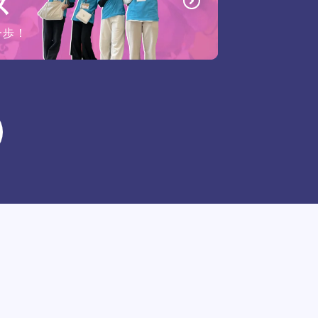
ス
一歩！