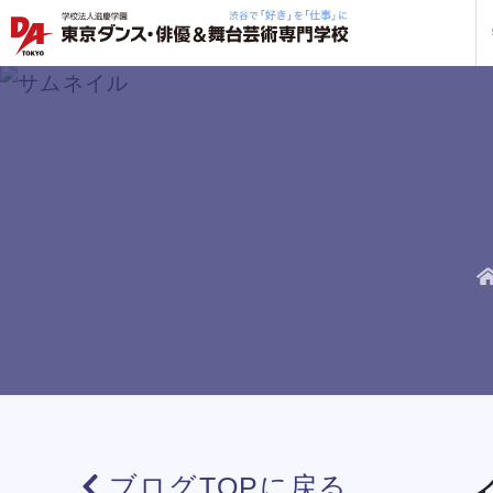
学校紹介
学科・専攻
教育システム
就職・デビュー
入学案内
スクールライフ
訪問者別
入学
入学
方へ
一覧を見る
一覧を見る
一覧を見る
一覧を見る
一覧を見る
一覧を見る
一覧を見る
私た
企業
就職
年間
人材
ト
ケジ
一般
保護
社会
俳優＋ヴォーカルレッスン
俳優＋ヴォーカルレッスン
俳優＋ヴォーカルレッスン
俳優＋ヴォーカルレッスン
俳優＋ヴォーカルレッスン
俳優＋ヴォーカルレッスン
俳優＋ヴォーカルレッスン
企業
DA 
海外
あな
DA
約束
ステ
です
安心
ブログTOPに戻る