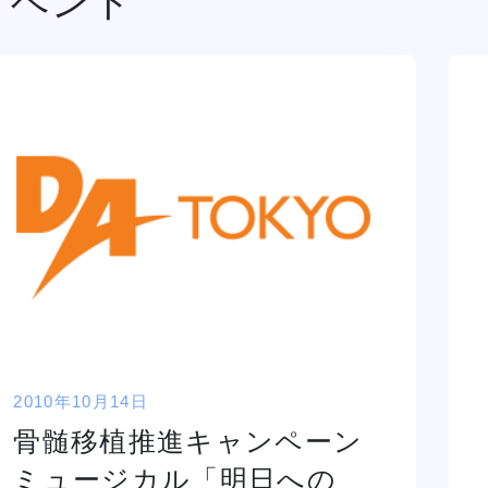
イベント
金澤有希総合プ
俳優・声優専攻
ロデュースのア
舞台終了！
サポート
高等教育の修学
イドルグループ
シャルメデ
情報公開
スタッフ募集
支援新制度
「きゅ～くる」
ツール
と「TSM渋
谷」「DA
TOKYO」
ク集
「TSM」との
産学連携による
プロジェクト第
一弾が集大成！
2010年10月14日
１年間の集大成
2024 JESC開
骨髄移植推進キャンペーン
催！
じっくり100分レッスンDAY
ミュージカル「明日への