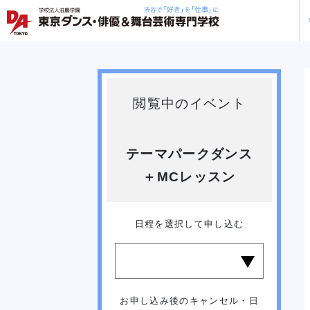
学校紹介
学科・専攻
教育システム
就職・デビュー
入学案内
スクールライフ
訪問者別
入学
入学
閲覧中のイベント
方へ
一覧を見る
一覧を見る
一覧を見る
一覧を見る
一覧を見る
一覧を見る
一覧を見る
私た
企業
就職
年間
テーマパークダンス
人材
ト
ケジ
一般
＋MCレッスン
保護
日程を選択して申し込む
社会
俳優＋ヴォーカルレッスン
俳優＋ヴォーカルレッスン
俳優＋ヴォーカルレッスン
俳優＋ヴォーカルレッスン
俳優＋ヴォーカルレッスン
俳優＋ヴォーカルレッスン
俳優＋ヴォーカルレッスン
企業
DA 
海外
あな
DA
約束
ステ
です
お申し込み後のキャンセル・日
安心