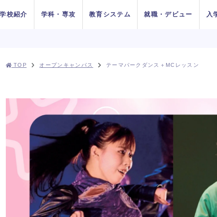
学校紹介
学科・専攻
教育システム
就職・デビュー
入
AOエントリ
ダンス
俳優
TOP
オープンキャンパス
テーマパークダンス＋MCレッスン
方法
をお考えの
在校生の方へ
AO入学
卒業生の方へ
ー・出願受
付中！
ちの目指す
プロジェク
システム
イベントス
施設紹介
Wメジャーカリ
デビューシステ
DA TOKYOの在
所在地&地図
講師紹介
卒業生×在校生
学生生活サポー
K-POP
高校生のためのオンライ
11月1日
10月1日
育成
ュール
キュラム
ム
校生
スペシャル対談
ト
入学
推薦入学
（日）出願
（木）出願
ン進路選びサポート
受付開始
受付開始
者の方へ
留学生の方へ
高校の先生方へ
9月1日
出願受付
人入学
編入学
（火）出願
中！
受付開始
ちょこっとオープンキャンパス
ちょこっとオープンキャンパス
ちょこっとオープンキャンパス
ちょこっとオープンキャンパス
ちょこっとオープンキャンパス
ちょこっとオープンキャンパス
ちょこっとオープンキャンパス
鹿島 良太氏によるミュージカル
鹿島 良太氏によるミュージカル
鹿島 良太氏によるミュージカル
鹿島 良太氏によるミュージカル
鹿島 良太氏によるミュージカル
鹿島 良太氏によるミュージカル
鹿島 良太氏によるミュージカル
ダンス
ダンス
ダンス
ダンス
ダンス
ダンス
ダンス
の方へ
俳優／テーマパークアクターレッ
俳優／テーマパークアクターレッ
俳優／テーマパークアクターレッ
俳優／テーマパークアクターレッ
俳優／テーマパークアクターレッ
俳優／テーマパークアクターレッ
俳優／テーマパークアクターレッ
TOKYOがお
実学教育シ
たの夢は何
専門学校と大学
よくある質問
 TOKYOブログ
記事一覧
スン
スン
スン
スン
スン
スン
スン
する4つの
ム
か？
の違い