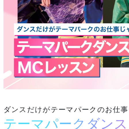
金澤有希総合プ
俳優・声優専攻
ロデュースのア
舞台終了！
サポート
高等教育の修学
イドルグループ
シャルメデ
情報公開
スタッフ募集
支援新制度
「きゅ～くる」
ツール
と「TSM渋
谷」「DA
TOKYO」
ク集
「TSM」との
産学連携による
プロジェクト第
一弾が集大成！
１年間の集大成
2024 JESC開
ダンスだけがテーマパークのお仕事
催！
テーマパークダンス
じっくり100分レッスンDAY