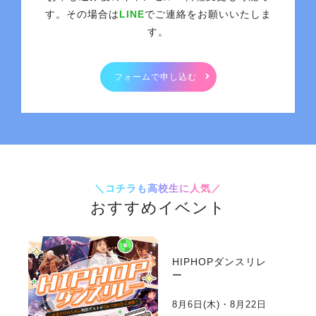
す。その場合は
LINE
でご連絡をお願いいたしま
す。
フォームで申し込む
＼コチラも高校生に人気／
おすすめイベント
HIPHOPダンスリレ
ー
8月6日(
木
)・8月22日