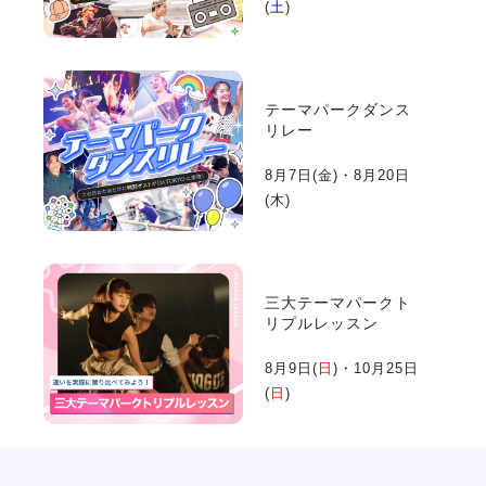
(
土
)
テーマパークダンス
リレー
8月7日(
金
)・8月20日
(
木
)
三大テーマパークト
リプルレッスン
8月9日(
日
)・10月25日
(
日
)