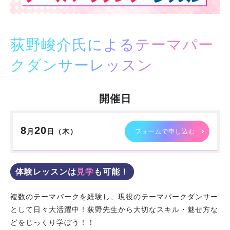
学校紹介
荻野峻介氏によるテーマパー
学科・専攻
クダンサーレッスン
教育システム
開催日
就職・デビュー
8
20
月
日（
木
）
フォームで申し込む
入学案内
スクールライフ
体験レッスンは
見学
も可能！
複数のテーマパークを経験し、現役のテーマパークダンサー
訪問者別
として日々大活躍中！荻野先生から大切なスキル・魅せ方な
どをじっくり学ぼう！！