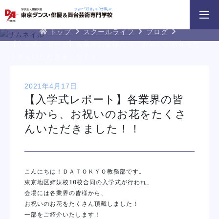
3分野18専攻
無料でお届け！
好きを体験！
DA TOKYOブログ
学科・専攻
資料請求
オープンキャンパス
トップ
スクールライフ
ブログ
【入学式レポート】各業界の皆様から、お祝いのお花をた
くさんいただきました！！
2021年4月17日
【入学式レポート】各業界の皆
様から、お祝いのお花をたくさ
んいただきました！！
HIPHOPダンスリレー
鹿島 良太氏によるミュージカル俳優
macoto氏によるバック
／テーマパークアクターレッスン
スン
イベント一覧を見る
こんにちは！ＤＡＴＯＫＹＯ教務部です。

東京地区姉妹校10校合同の入学式が行われ、

会場には各業界の皆様から、

お祝いのお花をたくさん頂戴しました！
