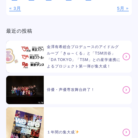
« 3月
5月 »
最近の投稿
金澤有希総合プロデュースのアイドルグ
ループ「きゅ～くる」と「TSM渋谷」
「DA TOKYO」「TSM」との産学連携に
よるプロジェクト第一弾が集大成！
俳優・声優専攻舞台終了！
１年間の集大成