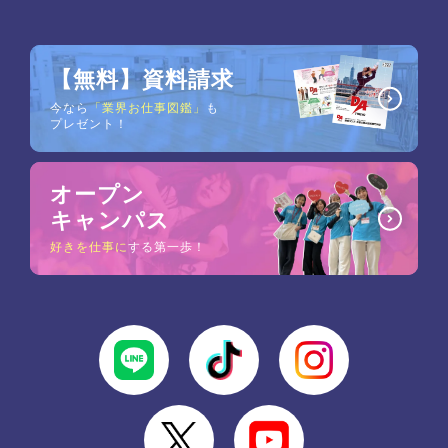
【無料】資料請求
今なら
「業界お仕事図鑑」
も
プレゼント！
オープン
キャンパス
好きを仕事に
する第一歩！