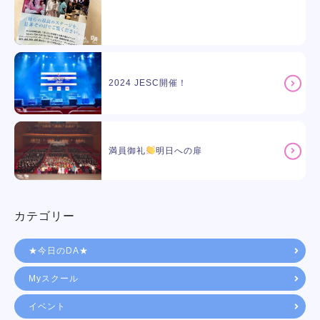
2024 JESC開催！
満員御礼
明日への扉
カテゴリー
★今日のDA★
Myスクール
イベント