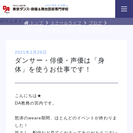
3分野18専攻
無料でお届け！
好きを体験！
学科・専攻
資料請求
オープンキャンパス
DA TOKYOブログ
トップ
スクールライフ
ブログ
ダンサー・俳優・声優は「身体」を使うお仕事です！
2021年2月26日
ダンサー・俳優・声優は「身
体」を使うお仕事です！
 勇人氏による俳優レッスン！
三大テーマパークトリプルレッスン
俳優＋ヴォーカルレ
イベント一覧を見る
こんにちは★
DA教務の宮内です。
怒涛のweare期間、ほとんどのイベントが終わりま
した！
皆さん、配信など見てくださってありがとうござい