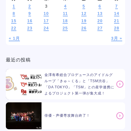
1
2
3
4
5
6
7
8
9
10
11
12
13
14
15
16
17
18
19
20
21
22
23
24
25
26
27
28
« 1月
3月 »
最近の投稿
金澤有希総合プロデュースのアイドルグ
ループ「きゅ～くる」と「TSM渋谷」
「DA TOKYO」「TSM」との産学連携に
よるプロジェクト第一弾が集大成！
俳優・声優専攻舞台終了！