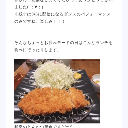
学校紹介
ました( ；∀；)
※残すは3/6に配信になるダンスのパフォーマンス
のみですね。楽しみ！！！
学科・専攻
教育システム
そんなちょっとお疲れモードの日はこんなランチを
食べに行ったりします。
就職・デビュー
入学案内
スクールライフ
訪問者別
和幸のとんかつ定食です(*^^*)