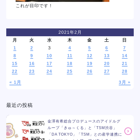
これが目印です！
2021年2月
月
火
水
木
金
土
日
1
2
3
4
5
6
7
8
9
10
11
12
13
14
15
16
17
18
19
20
21
22
23
24
25
26
27
28
« 1月
3月 »
最近の投稿
金澤有希総合プロデュースのアイドルグ
ループ「きゅ～くる」と「TSM渋谷」
「DA TOKYO」「TSM」との産学連携に