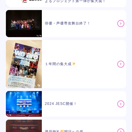
よるプロジェクト第一弾が集大成！
俳優・声優専攻舞台終了！
１年間の集大成
2024 JESC開催！
満員御礼
明日への扉