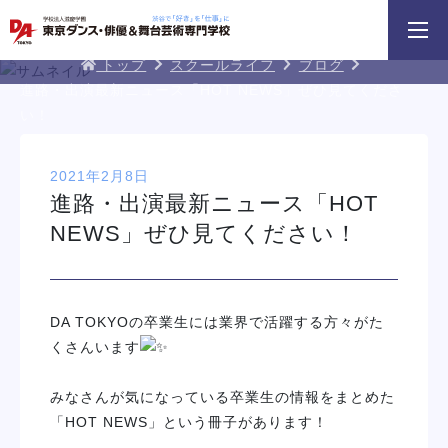
3分野18専攻
無料でお届け！
好きを体験！
DA TOKYOブログ
学科・専攻
資料請求
オープンキャンパス
トップ
スクールライフ
ブログ
進路・出演最新ニュース「HOT NEWS」ぜひ見てくださ
い！
2021年2月8日
進路・出演最新ニュース「HOT
NEWS」ぜひ見てください！
 勇人氏による俳優レッスン！
三大テーマパークトリプルレッスン
俳優＋ヴォーカルレ
イベント一覧を見る
DA TOKYOの卒業生には業界で活躍する方々がた
くさんいます
みなさんが気になっている卒業生の情報をまとめた
「HOT NEWS」という冊子があります！