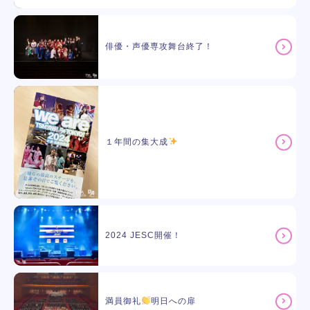
俳優・声優専攻舞台終了！
１年間の集大成
2024 JESC開催！
満員御礼
明日への扉