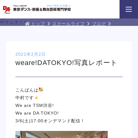
3分野18専攻
無料でお届け！
好きを体験！
学科・専攻
資料請求
オープンキャンパス
DA TOKYOブログ
トップ
スクールライフ
ブログ
weare!DATOKYO!写真レポート
2021年2月2日
weare!DATOKYO!写真レポート
HIPHOPダンスリレー
鹿島 良太氏によるミュージカル俳優
macoto氏によるバック
／テーマパークアクターレッスン
スン
こんばんは
イベント一覧を見る
中村です
We are TSM渋谷!
We are DA TOKYO!
3/6(土)17:00オンデマンド配信！