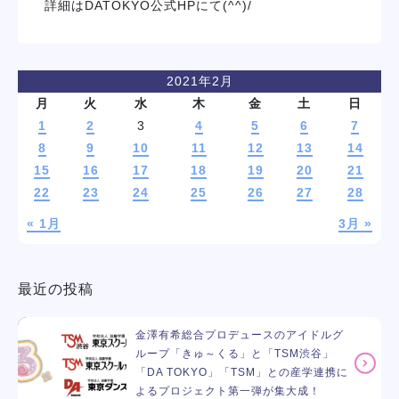
詳細はDATOKYO公式HPにて(^^)/
2021年2月
月
火
水
木
金
土
日
1
2
3
4
5
6
7
8
9
10
11
12
13
14
15
16
17
18
19
20
21
22
23
24
25
26
27
28
« 1月
3月 »
最近の投稿
金澤有希総合プロデュースのアイドルグ
ループ「きゅ～くる」と「TSM渋谷」
「DA TOKYO」「TSM」との産学連携に
よるプロジェクト第一弾が集大成！