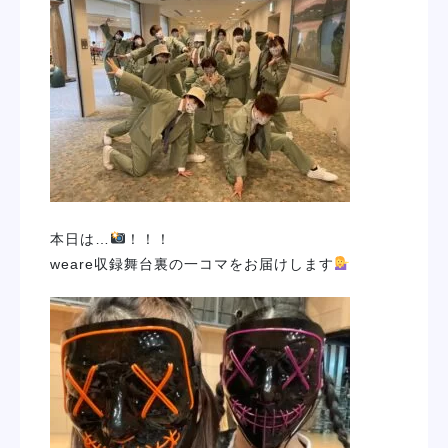
学校紹介
学科・専攻
教育システム
就職・デビュー
本日は…
！！！
weare収録舞台裏の一コマをお届けします
入学案内
スクールライフ
訪問者別