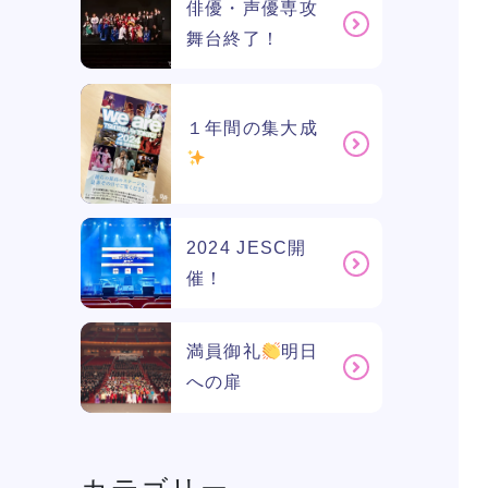
俳優・声優専攻
舞台終了！
１年間の集大成
2024 JESC開
催！
満員御礼
明日
への扉