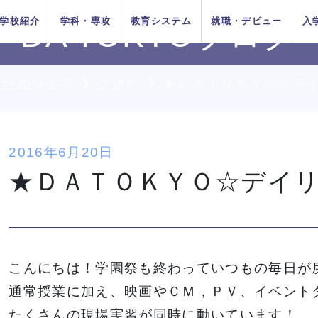
学校紹介
学科・専攻
教育システム
就職・デビュー
入
DA TOKYOブログ
クールライフ
ブログ
★ＤＡＴＯＫＹＯ☆デ
AOエントリ
ダンス
俳優
方法
をお考えの
在校生の方へ
AO入学
卒業生の方へ
ー・出願受
付中！
ちの目指す
プロジェク
システム
イベントス
施設紹介
Wメジャーカリ
デビューシステ
DA TOKYOの在
所在地&地図
講師紹介
卒業生×在校生
学生生活サポー
2016年6月20日
K-POP
高校生のためのオンライ
11月1日
10月1日
育成
ュール
キュラム
ム
校生
スペシャル対談
ト
入学
推薦入学
★ＤＡＴＯＫＹＯ☆デイ
（日）出願
（木）出願
ン進路選びサポート
受付開始
受付開始
者の方へ
留学生の方へ
高校の先生方へ
9月1日
出願受付
人入学
編入学
（火）出願
中！
受付開始
DA TOKYOのオープンキャンパ
DA TOKYOのオープンキャンパ
DA TOKYOのオープンキャンパ
DA TOKYOのオープンキャンパ
DA TOKYOのオープンキャンパ
DA TOKYOのオープンキャンパ
DA TOKYOのオープンキャンパ
ン・イェウン氏によるK-POP
ン・イェウン氏によるK-POP
ン・イェウン氏によるK-POP
ン・イェウン氏によるK-POP
ン・イェウン氏によるK-POP
ン・イェウン氏によるK-POP
ン・イェウン氏によるK-POP
乙木 
乙木 
乙木 
乙木 
乙木 
乙木 
乙木 
の方へ
こんにちは！学園祭も終わっていつもの毎日が
スに参加してみよう！
スに参加してみよう！
スに参加してみよう！
スに参加してみよう！
スに参加してみよう！
スに参加してみよう！
スに参加してみよう！
ダンスレッスン
ダンスレッスン
ダンスレッスン
ダンスレッスン
ダンスレッスン
ダンスレッスン
ダンスレッスン
TOKYOがお
実学教育シ
たの夢は何
専門学校と大学
よくある質問
 TOKYOブログ
記事一覧
通常授業に加え、映画やＣＭ，ＰＶ、イベント
する4つの
ム
か？
の違い
たくさんの現場実習が同時に動いています！