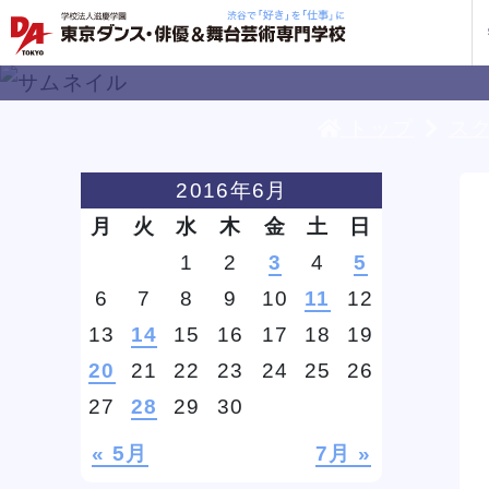
トップ
ス
学校紹介
学科・専攻
教育システム
就職・デビュー
入学案内
スクールライフ
訪問者別
入学
入学
方へ
2016年6月
一覧を見る
一覧を見る
一覧を見る
一覧を見る
一覧を見る
一覧を見る
一覧を見る
月
火
水
木
金
土
日
私た
企業
就職
年間
人材
ト
ケジ
1
2
3
4
5
一般
6
7
8
9
10
11
12
保護
13
14
15
16
17
18
19
20
21
22
23
24
25
26
社会
K-POP留学専攻説明会
K-POP留学専攻説明会
K-POP留学専攻説明会
K-POP留学専攻説明会
K-POP留学専攻説明会
K-POP留学専攻説明会
K-POP留学専攻説明会
ソ
ソ
ソ
ソ
ソ
ソ
ソ
27
28
29
30
企業
DA 
海外
あな
DA
約束
ステ
です
« 5月
7月 »
安心