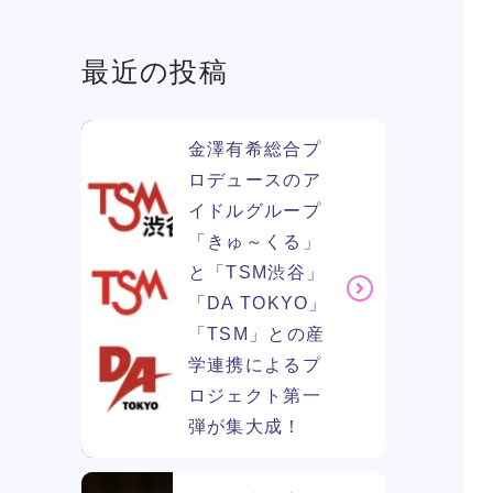
最近の投稿
学費
ソー
ィア
金澤有希総合プ
ロデュースのア
イドルグループ
リン
「きゅ～くる」
と「TSM渋谷」
「DA TOKYO」
「TSM」との産
学連携によるプ
ロジェクト第一
弾が集大成！