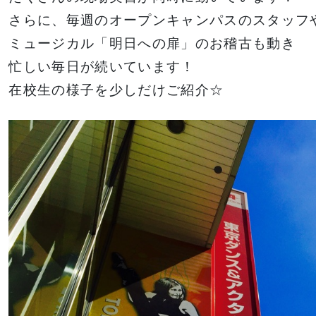
金澤有希総合プ
俳優・声優専攻
さらに、毎週のオープンキャンパスのスタッフ
ロデュースのア
舞台終了！
ミュージカル「明日への扉」のお稽古も動き
サポート
高等教育の修学
イドルグループ
シャルメデ
情報公開
スタッフ募集
支援新制度
忙しい毎日が続いています！
「きゅ～くる」
ツール
と「TSM渋
在校生の様子を少しだけご紹介☆
谷」「DA
TOKYO」
ク集
「TSM」との
産学連携による
プロジェクト第
一弾が集大成！
１年間の集大成
2024 JESC開
催！
三大テーマパークトリプルレッスン