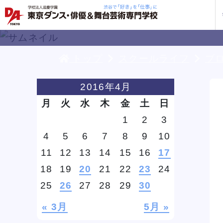
トップ
スクールライフ
ブ
学校紹介
学科・専攻
教育システム
就職・デビュー
入学案内
スクールライフ
訪問者別
入学
入学
方へ
2016年4月
一覧を見る
一覧を見る
一覧を見る
一覧を見る
一覧を見る
一覧を見る
一覧を見る
月
火
水
木
金
土
日
私た
企業
就職
年間
人材
ト
ケジ
1
2
3
一般
4
5
6
7
8
9
10
保護
11
12
13
14
15
16
17
18
19
20
21
22
23
24
社会
俳優＋ヴォーカルレッスン
俳優＋ヴォーカルレッスン
俳優＋ヴォーカルレッスン
俳優＋ヴォーカルレッスン
俳優＋ヴォーカルレッスン
俳優＋ヴォーカルレッスン
俳優＋ヴォーカルレッスン
25
26
27
28
29
30
企業
DA 
海外
あな
DA
約束
ステ
です
« 3月
5月 »
安心