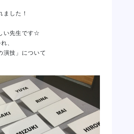
れました！
しい先生です☆
かれ、
の演技」について