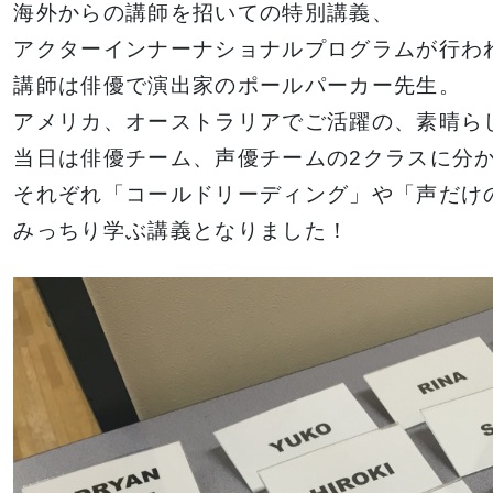
金澤有希総合プ
俳優・声優専攻
海外からの講師を招いての特別講義、
ロデュースのア
舞台終了！
アクターインナーナショナルプログラムが行わ
サポート
高等教育の修学
イドルグループ
シャルメデ
情報公開
スタッフ募集
講師は俳優で演出家のポールパーカー先生。
支援新制度
「きゅ～くる」
ツール
アメリカ、オーストラリアでご活躍の、素晴ら
と「TSM渋
当日は俳優チーム、声優チームの2クラスに分
谷」「DA
それぞれ「コールドリーディング」や「声だけ
TOKYO」
ク集
「TSM」との
みっちり学ぶ講義となりました！
産学連携による
プロジェクト第
一弾が集大成！
１年間の集大成
2024 JESC開
催！
じっくり100分レッスンDAY