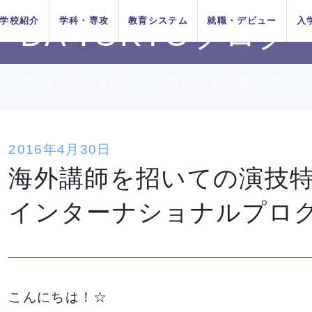
学校紹介
学科・専攻
教育システム
就職・デビュー
入
DA TOKYOブログ
ログ
海外講師を招いての演技特別講義！アクタ
AOエントリ
ダンス
俳優
方法
をお考えの
在校生の方へ
AO入学
卒業生の方へ
ー・出願受
付中！
ちの目指す
プロジェク
システム
イベントス
施設紹介
Wメジャーカリ
デビューシステ
DA TOKYOの在
所在地&地図
講師紹介
卒業生×在校生
学生生活サポー
2016年4月30日
K-POP
高校生のためのオンライ
11月1日
10月1日
育成
ュール
キュラム
ム
校生
スペシャル対談
ト
入学
推薦入学
海外講師を招いての演技
（日）出願
（木）出願
ン進路選びサポート
受付開始
受付開始
者の方へ
留学生の方へ
高校の先生方へ
インターナショナルプロ
9月1日
出願受付
人入学
編入学
（火）出願
中！
受付開始
ちょこっとオープンキャンパス
ちょこっとオープンキャンパス
ちょこっとオープンキャンパス
ちょこっとオープンキャンパス
ちょこっとオープンキャンパス
ちょこっとオープンキャンパス
ちょこっとオープンキャンパス
鹿島 良太氏によるミュージカル
鹿島 良太氏によるミュージカル
鹿島 良太氏によるミュージカル
鹿島 良太氏によるミュージカル
鹿島 良太氏によるミュージカル
鹿島 良太氏によるミュージカル
鹿島 良太氏によるミュージカル
ダンス
ダンス
ダンス
ダンス
ダンス
ダンス
ダンス
の方へ
俳優／テーマパークアクターレッ
俳優／テーマパークアクターレッ
俳優／テーマパークアクターレッ
俳優／テーマパークアクターレッ
俳優／テーマパークアクターレッ
俳優／テーマパークアクターレッ
俳優／テーマパークアクターレッ
TOKYOがお
実学教育シ
たの夢は何
専門学校と大学
よくある質問
 TOKYOブログ
記事一覧
スン
スン
スン
スン
スン
スン
スン
する4つの
ム
か？
の違い
こんにちは！☆