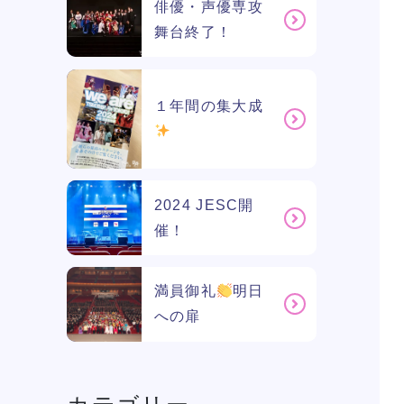
俳優・声優専攻
舞台終了！
１年間の集大成
2024 JESC開
催！
満員御礼
明日
への扉