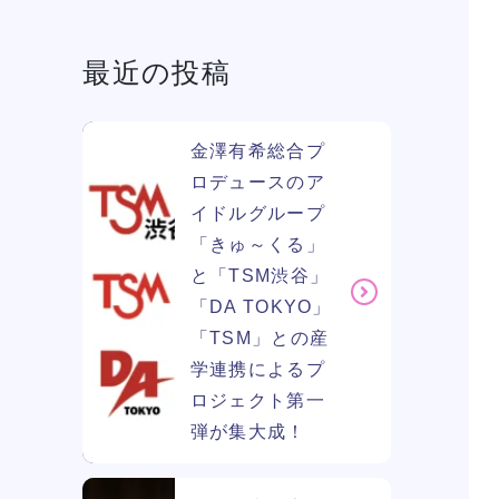
最近の投稿
学費
ソー
ィア
金澤有希総合プ
ロデュースのア
イドルグループ
リン
「きゅ～くる」
と「TSM渋谷」
「DA TOKYO」
「TSM」との産
学連携によるプ
ロジェクト第一
弾が集大成！