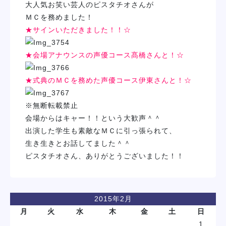
大人気お笑い芸人のピスタチオさんが
学校紹介
ＭＣを務めました！
★サインいただきました！！☆
学科・専攻
★会場アナウンスの声優コース髙橋さんと！☆
教育システム
★式典のＭＣを務めた声優コース伊東さんと！☆
就職・デビュー
※無断転載禁止
会場からはキャー！！という大歓声＾＾
出演した学生も素敵なＭＣに引っ張られて、
入学案内
生き生きとお話してました＾＾
ピスタチオさん、ありがとうございました！！
スクールライフ
訪問者別
2015年2月
月
火
水
木
金
土
日
1