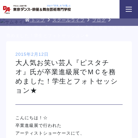
3分野18専攻
無料でお届け！
好きを体験！
DA TOKYOブログ
学科・専攻
資料請求
オープンキャンパス
トップ
スクールライフ
ブログ
大人気お笑い芸人『ピスタチオ』氏が卒業進級展でＭＣを
務めました！学生とフォトセッション★
2015年2月12日
大人気お笑い芸人『ピスタチ
オ』氏が卒業進級展でＭＣを務
めました！学生とフォトセッシ
HIPHOPダンスリレー
鹿島 良太氏によるミュージカル俳優
macoto氏によるバック
／テーマパークアクターレッスン
スン
ョン★
イベント一覧を見る
こんにちは！☆
卒業進級展で行われた
アーティストショーケースにて、