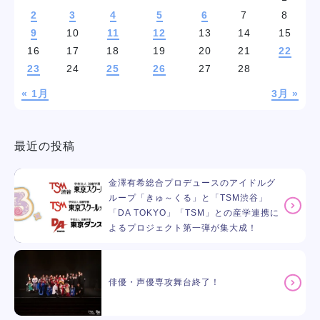
2
3
4
5
6
7
8
9
10
11
12
13
14
15
16
17
18
19
20
21
22
23
24
25
26
27
28
« 1月
3月 »
最近の投稿
金澤有希総合プロデュースのアイドルグ
ループ「きゅ～くる」と「TSM渋谷」
「DA TOKYO」「TSM」との産学連携に
よるプロジェクト第一弾が集大成！
俳優・声優専攻舞台終了！