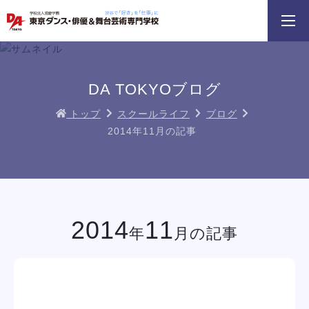
3分野18専攻
無料でお届け！
好きを体験！
学科・専攻
資料請求
オープンキャンパス
DA TOKYOブログ
トップ
スクールライフ
ブログ
2014年11月の記事
 勇人氏による俳優レッスン！
三大テーマパークトリプルレッスン
俳優＋ヴォーカルレ
イベント一覧を見る
2014
11
年
月の記事