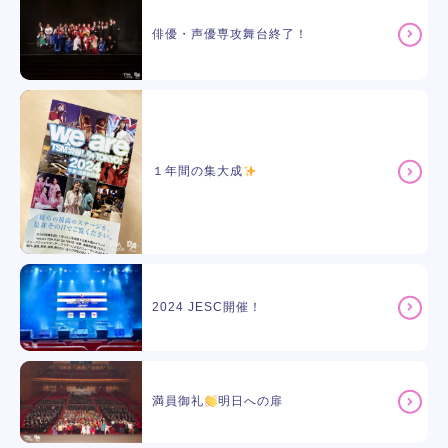
俳優・声優専攻舞台終了！
１年間の集大成
2024 JESC開催！
満員御礼
明日への扉