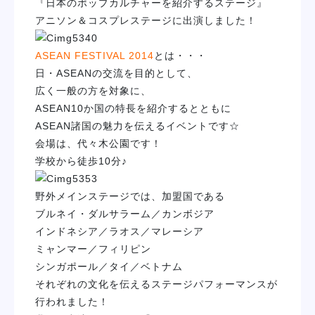
『日本のポップカルチャーを紹介するステージ』
学校紹介
アニソン＆コスプレステージに出演しました！
ASEAN FESTIVAL 2014
とは・・・
学科・専攻
日・ASEANの交流を目的として、
広く一般の方を対象に、
教育システム
ASEAN10か国の特長を紹介するとともに
ASEAN諸国の魅力を伝えるイベントです☆
就職・デビュー
会場は、代々木公園です！
学校から徒歩10分♪
入学案内
野外メインステージでは、加盟国である
ブルネイ・ダルサラーム／カンボジア
スクールライフ
インドネシア／ラオス／マレーシア
ミャンマー／フィリピン
シンガポール／タイ／ベトナム
訪問者別
それぞれの文化を伝えるステージパフォーマンスが
行われました！