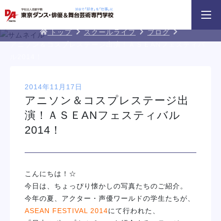
3分野18専攻
無料でお届け！
好きを体験！
DA TOKYOブログ
学科・専攻
資料請求
オープンキャンパス
トップ
スクールライフ
ブログ
アニソン＆コスプレステージ出演！ＡＳＥANフェスティバ
ル2014！
2014年11月17日
アニソン＆コスプレステージ出
演！ＡＳＥANフェスティバル
2014！
DA TOKYOのオープンキャンパスに
テーマパークダンスリレー
ちょこっとオープンキ
参加してみよう！
イベント一覧を見る
こんにちは！☆
今日は、ちょっぴり懐かしの写真たちのご紹介。
今年の夏、アクター・声優ワールドの学生たちが、
ASEAN FESTIVAL 2014
にて行われた、