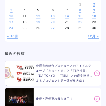
1
2
3
4
5
6
7
8
9
10
11
12
13
14
15
16
17
18
19
20
21
22
23
24
25
26
27
28
29
30
« 10月
12月 »
最近の投稿
金澤有希総合プロデュースのアイドルグ
ループ「きゅ～くる」と「TSM渋谷」
「DA TOKYO」「TSM」との産学連携に
よるプロジェクト第一弾が集大成！
俳優・声優専攻舞台終了！