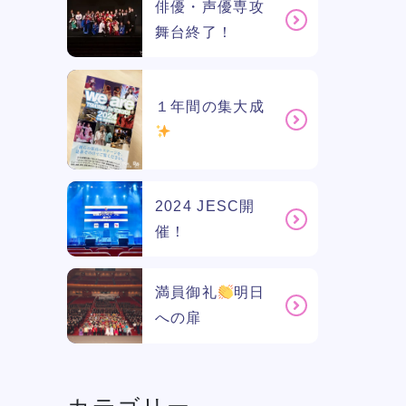
俳優・声優専攻
舞台終了！
１年間の集大成
2024 JESC開
催！
満員御礼
明日
への扉