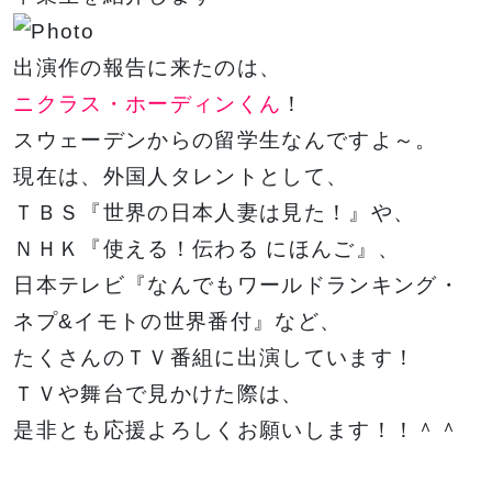
金澤有希総合プ
俳優・声優専攻
ロデュースのア
舞台終了！
出演作の報告に来たのは、
サポート
高等教育の修学
イドルグループ
シャルメデ
情報公開
スタッフ募集
支援新制度
ニクラス・ホーディンくん
！
「きゅ～くる」
ツール
と「TSM渋
スウェーデンからの留学生なんですよ～。
谷」「DA
現在は、外国人タレントとして、
TOKYO」
ＴＢＳ『世界の日本人妻は見た！』や、
ク集
「TSM」との
ＮＨＫ『
使える！伝わる にほんご』、
産学連携による
日本テレビ『
なんでもワールドランキング・
プロジェクト第
一弾が集大成！
ネプ&イモトの世界番付』など、
たくさんのＴＶ番組に出演しています！
ＴＶや舞台で見かけた際は、
１年間の集大成
2024 JESC開
是非とも応援よろしくお願いします！！＾＾
催！
ちょこっとオープンキャンパス