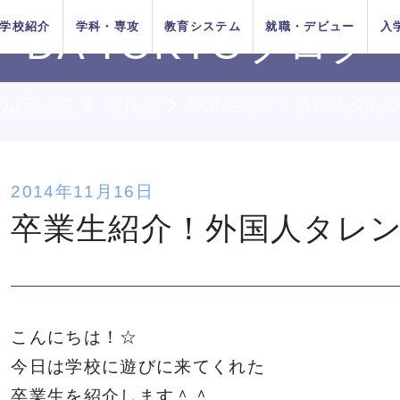
学校紹介
学科・専攻
教育システム
就職・デビュー
入
DA TOKYOブログ
ールライフ
ブログ
卒業生紹介！外国人タレ
AOエントリ
ダンス
俳優
方法
をお考えの
在校生の方へ
AO入学
卒業生の方へ
ー・出願受
付中！
ちの目指す
プロジェク
システム
イベントス
施設紹介
Wメジャーカリ
デビューシステ
DA TOKYOの在
所在地&地図
講師紹介
卒業生×在校生
学生生活サポー
2014年11月16日
K-POP
高校生のためのオンライ
11月1日
10月1日
育成
ュール
キュラム
ム
校生
スペシャル対談
ト
入学
推薦入学
卒業生紹介！外国人タレ
（日）出願
（木）出願
ン進路選びサポート
受付開始
受付開始
者の方へ
留学生の方へ
高校の先生方へ
9月1日
出願受付
人入学
編入学
（火）出願
中！
受付開始
DA T
DA T
DA T
DA T
DA T
DA T
DA T
野駿介氏によるテーマパークダ
野駿介氏によるテーマパークダ
野駿介氏によるテーマパークダ
野駿介氏によるテーマパークダ
野駿介氏によるテーマパークダ
野駿介氏によるテーマパークダ
野駿介氏によるテーマパークダ
テーマパークダンスリレー
テーマパークダンスリレー
テーマパークダンスリレー
テーマパークダンスリレー
テーマパークダンスリレー
テーマパークダンスリレー
テーマパークダンスリレー
の方へ
こんにちは！☆
ス
ス
ス
ス
ス
ス
ス
ンスレッスン
ンスレッスン
ンスレッスン
ンスレッスン
ンスレッスン
ンスレッスン
ンスレッスン
TOKYOがお
実学教育シ
たの夢は何
専門学校と大学
よくある質問
 TOKYOブログ
記事一覧
今日は学校に遊びに来てくれた
する4つの
ム
か？
の違い
卒業生を紹介します＾＾