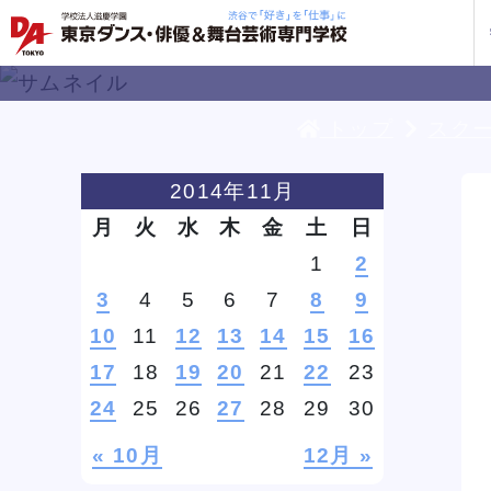
トップ
スク
学校紹介
学科・専攻
教育システム
就職・デビュー
入学案内
スクールライフ
訪問者別
入学
入学
方へ
2014年11月
一覧を見る
一覧を見る
一覧を見る
一覧を見る
一覧を見る
一覧を見る
一覧を見る
月
火
水
木
金
土
日
私た
企業
就職
年間
人材
ト
ケジ
1
2
一般
3
4
5
6
7
8
9
保護
10
11
12
13
14
15
16
17
18
19
20
21
22
23
社会
三大テーマパークトリプルレッス
三大テーマパークトリプルレッス
三大テーマパークトリプルレッス
三大テーマパークトリプルレッス
三大テーマパークトリプルレッス
三大テーマパークトリプルレッス
三大テーマパークトリプルレッス
スタイル別 K-POPトリプルレッ
スタイル別 K-POPトリプルレッ
スタイル別 K-POPトリプルレッ
スタイル別 K-POPトリプルレッ
スタイル別 K-POPトリプルレッ
スタイル別 K-POPトリプルレッ
スタイル別 K-POPトリプルレッ
河
河
河
河
河
河
河
24
25
26
27
28
29
30
企業
ン
ン
ン
ン
ン
ン
ン
スン
スン
スン
スン
スン
スン
スン
DA 
海外
あな
DA
約束
ステ
です
« 10月
12月 »
安心