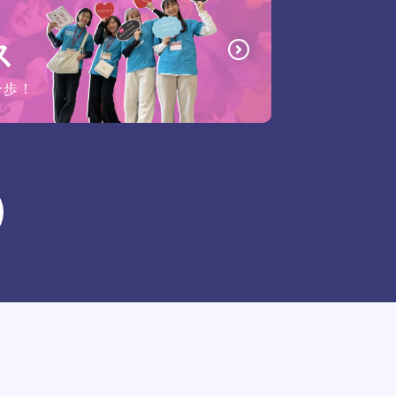
ス
一歩！