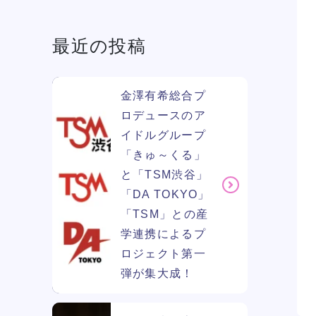
最近の投稿
学費
ソー
ィア
金澤有希総合プ
ロデュースのア
イドルグループ
リン
「きゅ～くる」
と「TSM渋谷」
「DA TOKYO」
「TSM」との産
学連携によるプ
ロジェクト第一
弾が集大成！