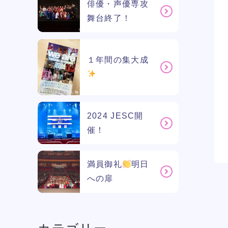
俳優・声優専攻
舞台終了！
１年間の集大成
2024 JESC開
催！
満員御礼
明日
への扉