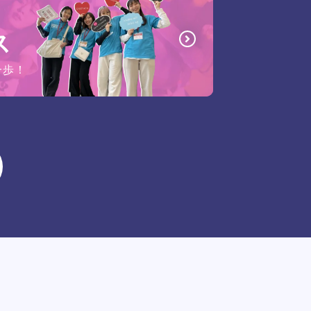
ス
一歩！