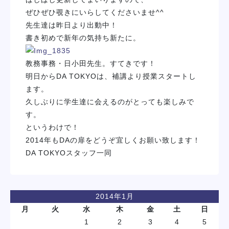
学校紹介
ぜひぜひ覗きにいらしてくださいませ^^
先生達は昨日より出動中！
書き初めで新年の気持ち新たに。
学科・専攻
教務事務・日小田先生。すてきです！
教育システム
明日からDA TOKYOは、補講より授業スタートし
ます。
久しぶりに学生達に会えるのがとっても楽しみで
就職・デビュー
す。
というわけで！
入学案内
2014年もDAの扉をどうぞ宜しくお願い致します！
DA TOKYOスタッフ一同
スクールライフ
2014年1月
訪問者別
月
火
水
木
金
土
日
1
2
3
4
5