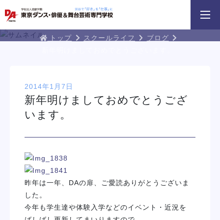
3分野18専攻
無料でお届け！
好きを体験！
学科・専攻
資料請求
オープンキャンパス
DA TOKYOブログ
トップ
スクールライフ
ブログ
新年明けましておめでとうございます。
2014年1月7日
新年明けましておめでとうござ
います。
DA TOKYOのオープン
スプロフェッショナルレッスン
じっくり100分レッスンDAY
参加してみよう
DAY
イベント一覧を見る
昨年は一年、DAの扉、ご愛読ありがとうございま
した。
今年も学生達や体験入学などのイベント・近況を
ばしばし更新してまいりますので、