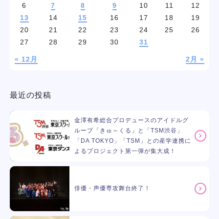
6
7
8
9
10
11
12
13
14
15
16
17
18
19
20
21
22
23
24
25
26
27
28
29
30
31
« 12月
2月 »
最近の投稿
金澤有希総合プロデュースのアイドルグ
ループ「きゅ～くる」と「TSM渋谷」
「DA TOKYO」「TSM」との産学連携に
よるプロジェクト第一弾が集大成！
俳優・声優専攻舞台終了！