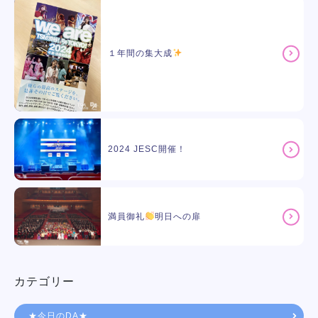
１年間の集大成
2024 JESC開催！
満員御礼
明日への扉
カテゴリー
★今日のDA★