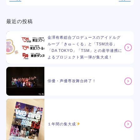
最近の投稿
金澤有希総合プロデュースのアイドルグ
ループ「きゅ～くる」と「TSM渋谷」
「DA TOKYO」「TSM」との産学連携に
よるプロジェクト第一弾が集大成！
俳優・声優専攻舞台終了！
１年間の集大成