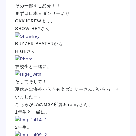
その一部をご紹介！！
学校紹介
まずは日本人ダンサーより、
GKKJCREWより、
学科・専攻
SHOW-HEYさん
教育システム
BUZZER BEATERから
HIGEさん
就職・デビュー
在校生と一緒に。
入学案内
そしてそして！！
夏休みは海外からも有名ダンサーさんがいらっしゃ
いましたー♪
スクールライフ
こちらがLAのMSA所属Jeremyさん、
1年生と一緒に。
訪問者別
2年生。