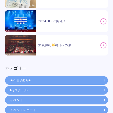
2024 JESC開催！
満員御礼
明日への扉
カテゴリー
★今日のDA★
Myスクール
イベント
イベントレポート