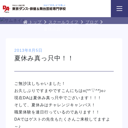
3分野18専攻
無料でお届け！
好きを体験！
学科・専攻
資料請求
オープンキャンパス
DA TOKYOブログ
トップ
スクールライフ
ブログ
夏休み真っ只中！！
2013年8月5日
夏休み真っ只中！！
DA TOKYOのオープン
スプロフェッショナルレッスン
じっくり100分レッスンDAY
参加してみよう
DAY
ご無沙汰しちゃいました！
イベント一覧を見る
お久しぶりですまやですこんにちはo(*^▽^*)o♪
現在DAは夏休み真っ只中でございます！！！
そして、夏休みはチャレンジキャンパス！
職業体験を連日行っているのであります！！
DAではゲストの先生もたくさんご来校してますよ
～♪