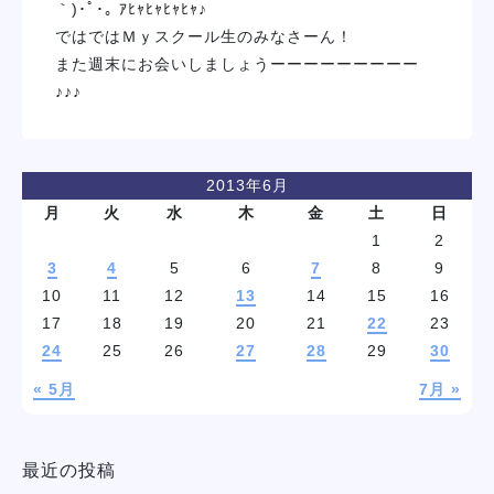
｀)･ﾟ･｡ ｱﾋｬﾋｬﾋｬﾋｬ♪
ではではＭｙスクール生のみなさーん！
また週末にお会いしましょうーーーーーーーーー
♪♪♪
2013年6月
月
火
水
木
金
土
日
1
2
3
4
5
6
7
8
9
10
11
12
13
14
15
16
17
18
19
20
21
22
23
24
25
26
27
28
29
30
« 5月
7月 »
最近の投稿