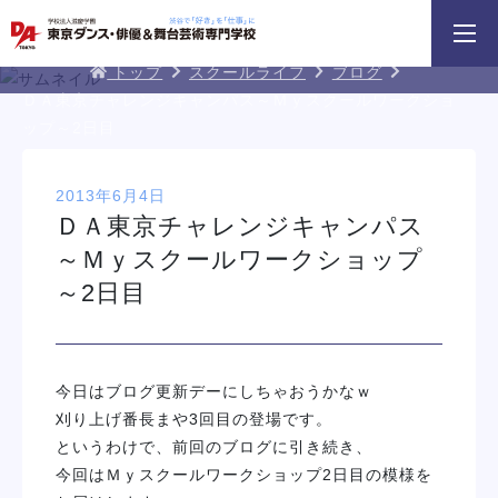
3分野18専攻
無料でお届け！
好きを体験！
DA TOKYOブログ
学科・専攻
資料請求
オープンキャンパス
トップ
スクールライフ
ブログ
ＤＡ東京チャレンジキャンパス～Ｍｙスクールワークショ
ップ～2日目
2013年6月4日
ＤＡ東京チャレンジキャンパス
～Ｍｙスクールワークショップ
～2日目
HIPHOPダンスリレー
鹿島 良太氏によるミュージカル俳優
macoto氏によるバック
／テーマパークアクターレッスン
スン
イベント一覧を見る
今日はブログ更新デーにしちゃおうかなｗ
刈り上げ番長まや3回目の登場です。
というわけで、前回のブログに引き続き、
今回はＭｙスクールワークショップ2日目の模様を