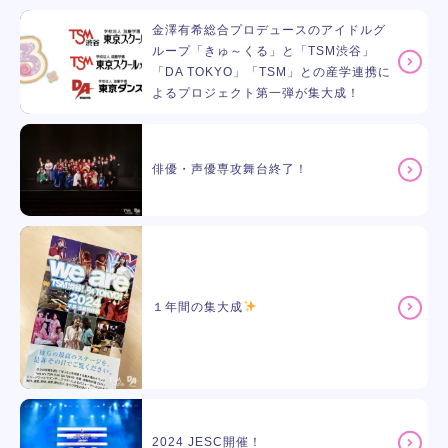
金澤有希総合プロデュースのアイドルグ
ループ「きゅ～くる」と「TSM渋谷」
「DA TOKYO」「TSM」との産学連携に
よるプロジェクト第一弾が集大成！
俳優・声優専攻舞台終了！
１年間の集大成
2024 JESC開催！