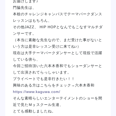
お届けします♪
学校紹介
門脇先生は、
本校のチャレンジキャンパスでテーマパークダンス
レッスンはもちろん、
学科・専攻
その他JAZZ、 HIP HOPとなんでもこなすマルチダ
ンサーです。
教育システム
（本当に素敵な先生なので、まだ受けた事がないと
いう方は是非レッスン受けに来てね♪）
就職・デビュー
現在は大手テーマパークダンサーとして現役で活躍
している傍ら、
今回ご招待頂いた六本木香和でもショーダンサーと
入学案内
して出演されてらっしゃいます。
プライベートでも是非行きたい！！
スクールライフ
興味のある方はこちらをチェック→六本木香和
https://www.kaguwa.com/
そんな素晴らしいエンターテイメントのショーを間
訪問者別
近で見たＭｙスクール生達、
とても感動しましたね。