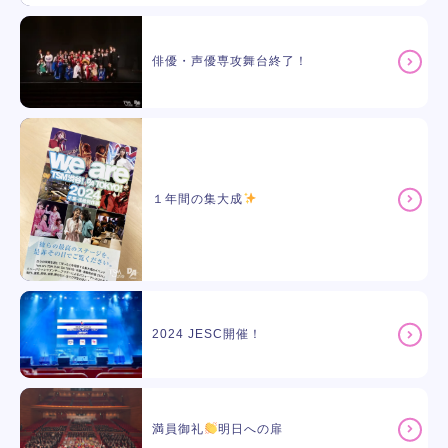
俳優・声優専攻舞台終了！
１年間の集大成
2024 JESC開催！
満員御礼
明日への扉