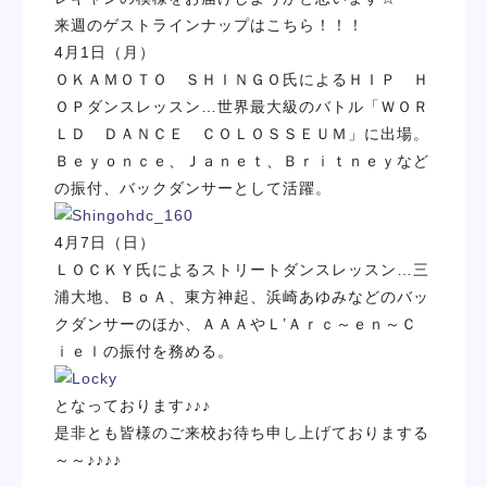
来週のゲストラインナップはこちら！！！
4月1日（月）
ＯＫＡＭＯＴＯ ＳＨＩＮＧＯ氏によるＨＩＰ Ｈ
ＯＰダンスレッスン…世界最大級のバトル「ＷＯＲ
ＬＤ ＤＡＮＣＥ ＣＯＬＯＳＳＥＵＭ」に出場。
Ｂｅｙｏｎｃｅ、Ｊａｎｅｔ、Ｂｒｉｔｎｅｙなど
の振付、バックダンサーとして活躍。
4月7日（日）
ＬＯＣＫＹ氏によるストリートダンスレッスン…三
浦大地、ＢｏＡ、東方神起、浜崎あゆみなどのバッ
クダンサーのほか、ＡＡＡやＬ’Ａｒｃ～ｅｎ～Ｃ
ｉｅｌの振付を務める。
となっております♪♪♪
是非とも皆様のご来校お待ち申し上げておりまする
～～♪♪♪♪