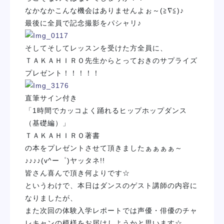
なかなかこんな機会はありませんよぉ～(≧∇≦)♪
最後に全員で記念撮影をパシャリ♪
そしてそしてレッスンを受けた方全員に、
ＴＡＫＡＨＩＲＯ先生からとっておきのサプライズ
プレゼント！！！！！
直筆サイン付き
「1時間でカッコよく踊れるヒップホップダンス
（基礎編）」
ＴＡＫＡＨＩＲＯ著書
の本をプレゼントさせて頂きましたぁぁぁぁ～
♪♪♪♪(v^ー゜)ヤッタネ!!
皆さん喜んで頂き何よりです☆
というわけで、本日はダンスのゲスト講師の内容に
なりましたが、
また次回の体験入学レポートでは声優・俳優のチャ
レキャンの模様をお届けしようかと思います☆