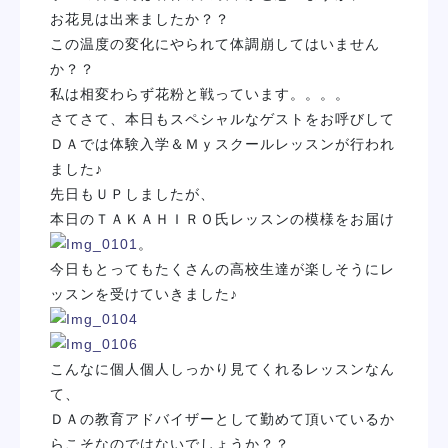
お花見は出来ましたか？？
学校紹介
この温度の変化にやられて体調崩してはいません
か？？
学科・専攻
私は相変わらず花粉と戦っています。。。。
さてさて、本日もスペシャルなゲストをお呼びして
教育システム
ＤＡでは体験入学＆Ｍｙスクールレッスンが行われ
ました♪
先日もＵＰしましたが、
就職・デビュー
本日のＴＡＫＡＨＩＲＯ氏レッスンの模様をお届け
。
入学案内
今日もとってもたくさんの高校生達が楽しそうにレ
ッスンを受けていきました♪
スクールライフ
こんなに個人個人しっかり見てくれるレッスンなん
訪問者別
て、
ＤＡの教育アドバイザーとして勤めて頂いているか
らこそなのではないでしょうか？？