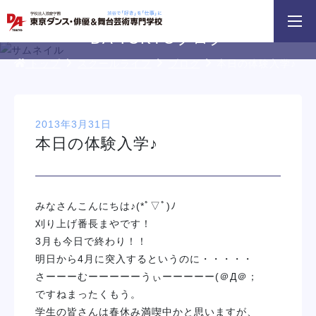
3分野18専攻
無料でお届け！
好きを体験！
学科・専攻
資料請求
オープンキャンパス
DA TOKYOブログ
トップ
スクールライフ
ブログ
本日の体験入学♪
2013年3月31日
本日の体験入学♪
DA TOKYOのオープンキャンパスに
ょこっとオープンキャンパス
K-POP留学専攻説
参加してみよう！
みなさんこんにちは♪(*ﾟ▽ﾟ)ﾉ
イベント一覧を見る
刈り上げ番長まやです！
3月も今日で終わり！！
明日から4月に突入するというのに・・・・・
さーーーむーーーーーうぃーーーーー(＠Д＠；
ですねまったくもう。
学生の皆さんは春休み満喫中かと思いますが、